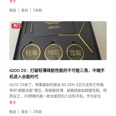
即将被打破，iQ
更多
图说
|
袁创
|
2年前
热门
iQOO Z9：打破轻薄续航性能的不可能三角，中端手
机进入全能时代
iQOO Z9来了，带着最新的骁龙 8S GEN 3芯片还有它所倡
导的"超狠全能"理念，即超狠轻薄、超狠续航和超狠性能。简
而言之，Z9想做的是一款全能型的六边形手机。作为定位
更多
图说
|
袁创
|
2年前