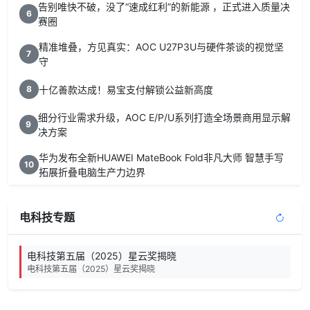
告别唯快不破，没了“速成红利”的新能源 ，正式进入质量决
6
赛圈
精准堆叠，方见真实：AOC U27P3U与硬件茶谈的视觉坚
7
守
十亿善款达成！易宝支付解锁公益新高度
8
细分行业需求升级，AOC E/P/U系列打造全场景商用显示解
9
决方案
华为发布全新HUAWEI MateBook Fold非凡大师 智慧手写
10
拓展折叠电脑生产力边界
电科技专题
电科技第五届（2025）星云奖揭晓
电科技第五届（2025）星云奖揭晓