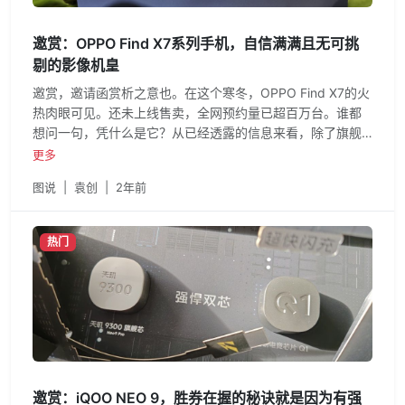
邀赏：OPPO Find X7系列手机，自信满满且无可挑
剔的影像机皇
邀赏，邀请函赏析之意也。在这个寒冬，OPPO Find X7的火
热肉眼可见。还未上线售卖，全网预约量已超百万台。谁都
想问一句，凭什么是它？从已经透露的信息来看，除了旗舰
机该有的配置以外
更多
图说
|
袁创
|
2年前
热门
邀赏：iQOO NEO 9，胜券在握的秘诀就是因为有强