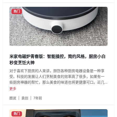
热门
米家电磁炉青春版：智能操控，简约风格，厨房小白
秒变烹饪大神
对于喜欢下厨房的人来讲，捯饬各种厨房电器设备是一种享
受。科技的发展让人们烹制美食的效率高了很多，如果有一
些厨房神器的帮忙，那么美食的味道也将更健康可口。近几
年频频出现
更多
图说
|
袁创
|
7年前
热门