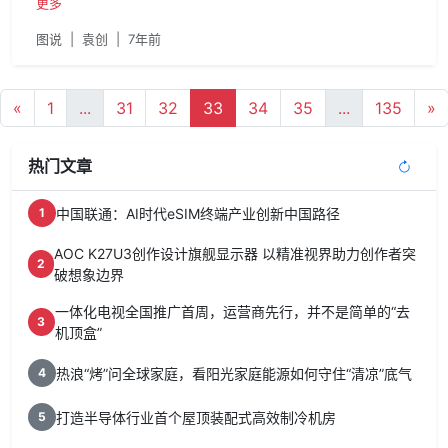
是
更多
图说
|
袁创
|
7年前
«
1
...
31
32
33
34
35
...
135
»
热门文章
中国联通：AI时代eSIM终端产业创新中国路径
1
AOC K27U3创作设计旗舰显示器 以精准视界助力创作者突
2
破想象边界
一体化电视全国推广首周，运营商先行，并不是简单的“去
3
机顶盒”
热浪“烤”问全球家庭，看阳光家庭能源如何守住“清凉”底气
4
打造半导体行业首个屋顶装配式高效制冷机房
5