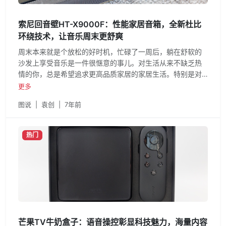
索尼回音壁HT-X9000F：性能家居音箱，全新杜比
环绕技术，让音乐周末更舒爽
周末本来就是个放松的好时机，忙碌了一周后，躺在舒软的
沙发上享受音乐是一件很惬意的事儿。对生活从来不缺乏热
情的你，总是希望追求更高品质家居的家居生活。特别是对
纯净音质的
更多
图说
|
袁创
|
7年前
热门
芒果TV牛奶盒子：语音操控彰显科技魅力，海量内容