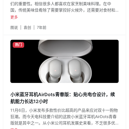
们的重要性。相信很多人都喜欢在家烹制美味料理。在中
国，传统美味佳肴除了需要掌控好火候外，还需要对食材和
配料做到最精
更多
图说
|
袁创
|
7年前
热门
小米蓝牙耳机AirDots青春版：贴心充电仓设计，续
航能力长达12小时
11月6日，小米发布多款性价比超高的产品来应对双十一购物
狂潮。而今天电科技要介绍的这款小米蓝牙耳机AirDots青春
版就是其中之一。从小米公司耳机发展史来看，不乏很多优