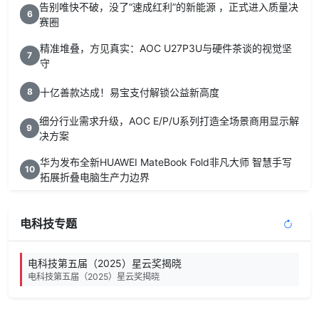
告别唯快不破，没了“速成红利”的新能源 ，正式进入质量决
6
赛圈
精准堆叠，方见真实：AOC U27P3U与硬件茶谈的视觉坚
7
守
十亿善款达成！易宝支付解锁公益新高度
8
细分行业需求升级，AOC E/P/U系列打造全场景商用显示解
9
决方案
华为发布全新HUAWEI MateBook Fold非凡大师 智慧手写
10
拓展折叠电脑生产力边界
电科技专题
电科技第五届（2025）星云奖揭晓
电科技第五届（2025）星云奖揭晓