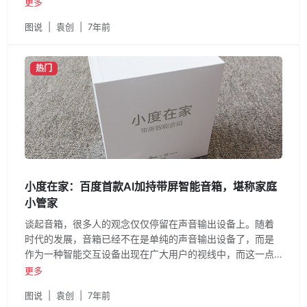
良作品
更多
图说
|
袁创
|
7年前
热门
小度在家：百度首款AI加持带屏智能音箱，堪称家庭
小管家
谈起音箱，很多人的观念仅仅停留在声音输出设备上。随着
时代的发展，音箱已经不在是单纯的声音输出设备了，而是
作为一种智能交互设备出现在广大用户的视线中，而这一点
在小度在家身
更多
图说
|
袁创
|
7年前