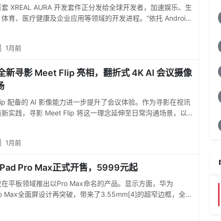
套 XREAL AURA 开发套件正分发给全球开发者，加速娱乐、生
体育、医疗健康及企业应用等领域的开发进程。“依托 Android
、Snapdragon Reality Elite Platform，以及强大的开发者与合
XREAL AURA 标志着空间计算眼镜新时代的开端。
|
1月前
全新寻影 Meet Flip 亮相，翻折式 4K AI 会议摄像
场
 Flip 配备的 AI 影像能力进一步提升了会议体验。作为寻影在视讯
新实践，寻影 Meet Flip 将这一理念延伸至日常沟通场景，以一
、4K 超清影像、AI 自动构图和 AI 魔记等能力，打通会前准
通与会后复盘的完整流程。
|
1月前
Pad Pro Max正式开售，5999元起
在平板领域推出以Pro Max命名的产品。显示方面，华为
 Pro Max全面屏设计再突破，带来了3.55mm[4]的超窄边框，全屏
无开孔，实现了完整、纯净的视觉体验。