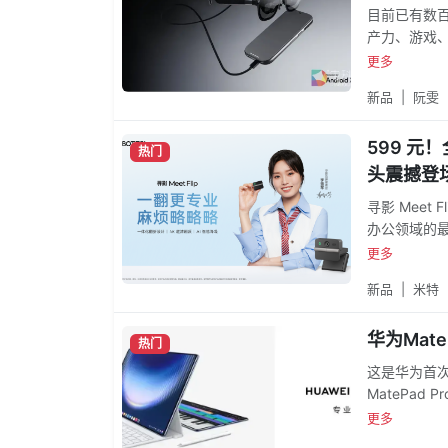
目前已有数百
产力、游戏、
XR、Gemini
更多
作伙伴生态，
新品
|
阮雯
599 元！
热门
头震撼登
寻影 Meet
办公领域的最
体化翻折设计
更多
备、会中沟
新品
|
米特
华为Mate
热门
这是华为首次
MatePad
幕无刘海、
更多