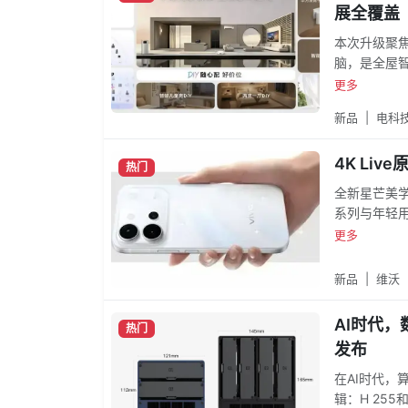
展全覆盖
本次升级聚焦
脑，是全屋智
式，让用户在
更多
安防、冷暖
新品
|
电科
生活体验。
脑是全屋智能
4K Li
大脑高效运转
热门
全新星芒美
系列与年轻用
础体验，S6
更多
新品
|
维沃
AI时代，
热门
发布
在AI时代
辑：H 255