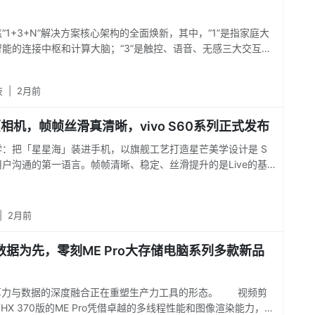
“1+3+N”解决方案核心架构的全面焕新，其中，“1”是指家庭大
能的连接中枢和计算大脑；“3”是触控、语音、无感三大交互方
任意空间都能实现便捷高效的交互；“N”则是涵盖照明、遮阳、
新风等十大子系统及丰富鸿蒙智联产品，构建覆盖全场景的智慧
技
|
2月前
AI再进化，交互更无感，智慧家会思考、能感知、更贴心家庭大
的核心中枢，而接入华为鸿蒙智家的小艺Claw[4]则是驱动家庭
ve原相机，帧帧丝滑真清晰，vivo S60系列正式发布
的核心AI能力。
学：把「星星海」装进手机，以旗舰工艺打造星芒美学设计是 S
户沟通的第一语言。帧帧清晰、稳定、丝滑提升的是Live的基
0标准版首发的星光Live则解决了动态影像的氛围表达。
|
2月前
数据为先，零刻ME Pro大存储电脑系列多款新品
，算力与数据的深度融合正在重塑生产力工具的形态。 视频剪
和HX 370版的ME Pro凭借卓越的多线程性能和图像渲染能力，可