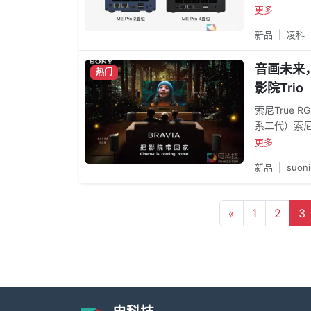
流畅应对多
更多
同样出色。
新品
|
凌科
音画未来，
热门
影院Trio
索尼True 
系二代）索尼T
7系Ⅱ（7系
更多
能的XR芯片
新品
|
suoni
OLED面
现、层次丰
体验。索尼电
«
1
2
3
代/7系二
核，不断拓
家”的高阶视