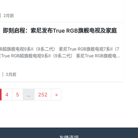
轨4K视频剪辑，复杂特效与转场也能流畅运行，回放与导出效率
|
2月前
即刻启程：索尼发布True RGB旗舰电视及家庭
RGB超旗舰电视9系Ⅱ（9系二代） 索尼True RGB旗舰电视7系Ⅱ（7
rue RGB超旗舰电视9系Ⅱ（9系二代） 索尼True RGB旗舰电视
二代）同时，索尼电视8系二代作为OLED电视矩阵新作，通过AI赋
加上众多专为QD-OLED电视开发的画质优化技术，深度释放QD-
|
2月前
板原生性能，充分发挥像素自发光技术优势，呈现深邃纯净的黑场表
富的高光细节以及准确的色彩还原，带来极具氛围感的观影视觉
视9系二代/7系二代，幻隐悬浮底座与线缆管理索尼电视9系二
4
5
...
252
»
代，幻隐悬浮底座与线缆管理未来，索尼将持续以技术创新为内
展家庭影音娱乐边界，助力更多中国家庭沉浸式享受“把影院带回
听体验。
友情连接