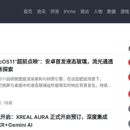
首页
资讯
评测
91che
观点
人物
数据
游戏
icOS11“超前点映”：安卓首发液态玻璃，流光通透
新探索
cOS11自研跨图层渲染架构与材质引擎，在动态壁纸场景下，
S11的锁屏与桌面中的液态玻璃组件能够实时响应背景变化，持续呈
影流动效果，即便画面持续运动，整体视觉风格仍能保持一致，
用户带来更好的个性化体验，让创意和想法能够在壁纸上得以尽
|
1月前
来看，从MagicOS10在通透体验上的率先探索，再到
S11开创性的“流光通透”设计体系，荣耀已开始从硬件厂商“堆料”、
代开启：XREAL AURA 正式开启预订，深度集成
的怪圈跳出，开始形成独具特色的系统美学路径，并具备对应的技术
从概念化为可知可感的现实体验。
XR+Gemini AI