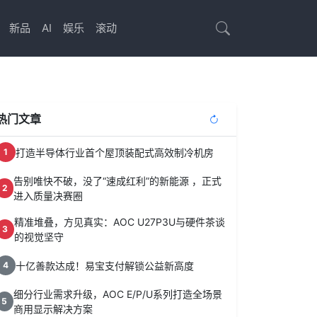
新品
AI
娱乐
滚动
热门文章
打造半导体行业首个屋顶装配式高效制冷机房
1
告别唯快不破，没了“速成红利”的新能源 ，正式
2
进入质量决赛圈
精准堆叠，方见真实：AOC U27P3U与硬件茶谈
3
的视觉坚守
十亿善款达成！易宝支付解锁公益新高度
4
细分行业需求升级，AOC E/P/U系列打造全场景
5
商用显示解决方案