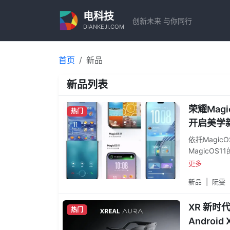
电科技
创新未来 与你同行
DIANKEJI.COM
首页
新品
新品列表
荣耀Mag
热门
开启美学
依托Magi
MagicO
现折射与光
更多
这将给不少
新品
|
阮雯
情释放。整体
MagicO
XR 新时
“叠参数”
热门
实力把美学
Android 