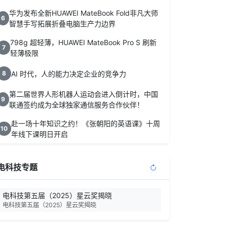
华为发布全新HUAWEI MateBook Fold非凡大师
6
智慧手写拓展折叠电脑生产力边界
798g 超轻薄，HUAWEI MateBook Pro S 刷新
7
轻薄极限
AI 时代，人的能力决定企业的竞争力
8
第二届世界人形机器人运动会进入倒计时，中国
9
联通签约成为全球独家通信服务合作伙伴！
赴一场十年知识之约！《张朝阳的英语课》十周
10
年线下课明日开启
电科技专题
电科技第五届（2025）星云奖揭晓
电科技第五届（2025）星云奖揭晓