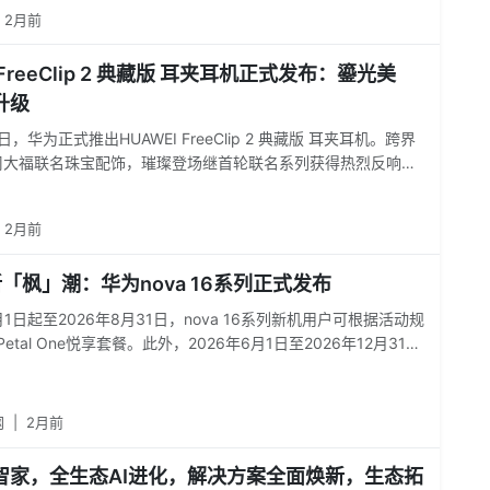
2月前
 FreeClip 2 典藏版 耳夹耳机正式发布：鎏光美
升级
1日，华为正式推出HUAWEI FreeClip 2 典藏版 耳夹耳机。跨界
周大福联名珠宝配饰，璀璨登场继首轮联名系列获得热烈反响
eeClip 2典藏版 耳夹耳机再度携手周大福，推出两款全新珠宝配
“科技艺术化”的理念，将浩瀚星空与深海传说凝于耳畔。
2月前
「枫」潮：华为nova 16系列正式发布
月1日起至2026年8月31日，nova 16系列新机用户可根据活动规
etal One悦享套餐。此外，2026年6月1日至2026年12月31
ova 16系列手机的高校学生（包括已拿到录取通知书的高考
我的华为】APP，完成教育优惠认证，即可免费领取总价值944
的音乐超钻会员、12个月的云空间200 GB以及12个月的华为影视
网
|
2月前
智家，全生态AI进化，解决方案全面焕新，生态拓