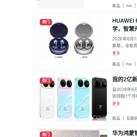
新品
|
hw
|
HUAWEI
热门
学，智慧
2026年6月
新章，全新
后，华为Fr
更多
饰，新作延续
新品
|
hw
|
我的2亿新
热门
自2026年6
则领取1个月P
日，凡购买n
更多
生），登录【
元的12个月
新品
|
互联
会员。
华为鸿蒙
热门