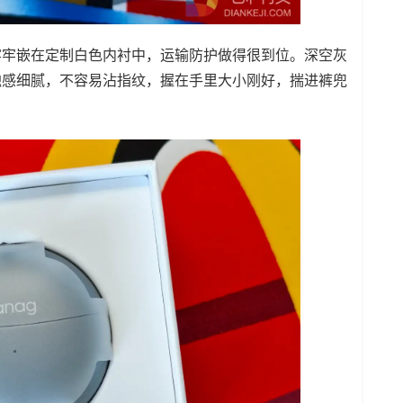
牢牢嵌在定制白色内衬中，运输防护做得很到位。深空灰
触感细腻，不容易沾指纹，握在手里大小刚好，揣进裤兜