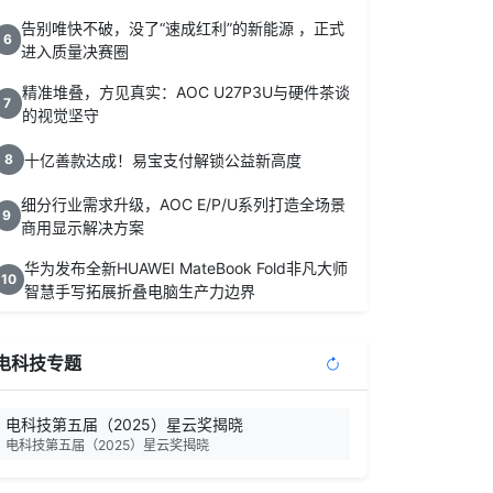
告别唯快不破，没了“速成红利”的新能源 ，正式
6
进入质量决赛圈
精准堆叠，方见真实：AOC U27P3U与硬件茶谈
7
的视觉坚守
十亿善款达成！易宝支付解锁公益新高度
8
细分行业需求升级，AOC E/P/U系列打造全场景
9
商用显示解决方案
华为发布全新HUAWEI MateBook Fold非凡大师
10
智慧手写拓展折叠电脑生产力边界
电科技专题
电科技第五届（2025）星云奖揭晓
电科技第五届（2025）星云奖揭晓