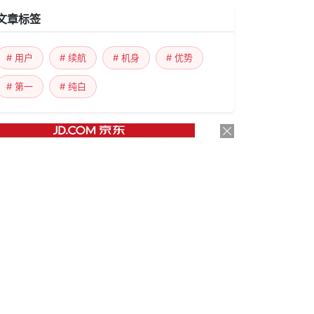
文章标签
# 用户
# 续航
# 机身
# 优势
# 第一
# 纯白