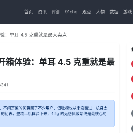
首页
资讯
评测
91che
观点
人物
数据
游戏
箱体验：单耳 4.5 克重就是最大卖点
耳机开箱体验：单耳 4.5 克重就是最
3341
、不闷耳道的优势圈了不少用户，但吐槽也从来没断过：机身太
 的初衷。整款耳机体验下来，4.5g 的无感佩戴始终是最核心的