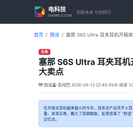
电科技
创新未来 与你同行
DIANKEJI.COM
首页
图说
塞那 S6S Ultra 耳夹耳机开
头条
塞那 S6S Ultra 耳夹
大卖点
图说
袁闯
2026-06-12 22:45:45
阅读
3
在开放式耳机越来越火的今天，耳夹式产品凭不入耳
重、夹耳压骨，戴久了耳廓酸胀，反而背离了 “舒适”
记忆点。