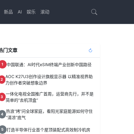
新品
AI
娱乐
滚动
热门文章
中国联通：AI时代eSIM终端产业创新中国路径
1
AOC K27U3创作设计旗舰显示器 以精准视界助
2
力创作者突破想象边界
一体化电视全国推广首周，运营商先行，并不是
3
简单的“去机顶盒”
热浪“烤”问全球家庭，看阳光家庭能源如何守住
4
“清凉”底气
打造半导体行业首个屋顶装配式高效制冷机房
5