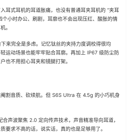
入耳式耳机的耳道胀痛，也没有普通耳夹耳机的 “夹耳
四个小时办公、刷剧，耳廓也不会出现压红、酸胀的情
耳机。
体验下来完全是多虑。记忆钛丝的夹持力度调校得很均
运动场景也能牢牢贴合耳廓。再加上 IP67 级防尘防
用户也不用担心耳夹和镜腿打架。
、砍续航。但 S6S Ultra 在 4.5g 的小巧机身
配合声波聚焦 2.0 定向传声技术，声音精准导向耳道，
音质要求不高的话，说实话，真的也是足够用了。