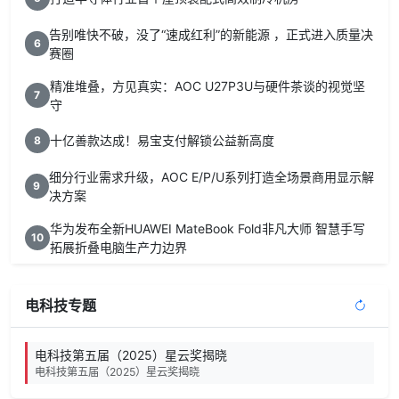
告别唯快不破，没了“速成红利”的新能源 ，正式进入质量决
6
赛圈
精准堆叠，方见真实：AOC U27P3U与硬件茶谈的视觉坚
7
守
十亿善款达成！易宝支付解锁公益新高度
8
细分行业需求升级，AOC E/P/U系列打造全场景商用显示解
9
决方案
华为发布全新HUAWEI MateBook Fold非凡大师 智慧手写
10
拓展折叠电脑生产力边界
电科技专题
电科技第五届（2025）星云奖揭晓
电科技第五届（2025）星云奖揭晓