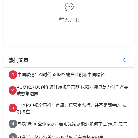
暂无评论
热门文章
中国联通：AI时代eSIM终端产业创新中国路径
1
AOC K27U3创作设计旗舰显示器 以精准视界助力创作者突
2
破想象边界
一体化电视全国推广首周，运营商先行，并不是简单的“去
3
机顶盒”
热浪“烤”问全球家庭，看阳光家庭能源如何守住“清凉”底气
4
打造半导体行业首个屋顶装配式高效制冷机房
5