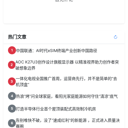
热门文章
中国联通：AI时代eSIM终端产业创新中国路径
1
AOC K27U3创作设计旗舰显示器 以精准视界助力创作者突
2
破想象边界
一体化电视全国推广首周，运营商先行，并不是简单的“去
3
机顶盒”
热浪“烤”问全球家庭，看阳光家庭能源如何守住“清凉”底气
4
打造半导体行业首个屋顶装配式高效制冷机房
5
告别唯快不破，没了“速成红利”的新能源 ，正式进入质量决
6
赛圈