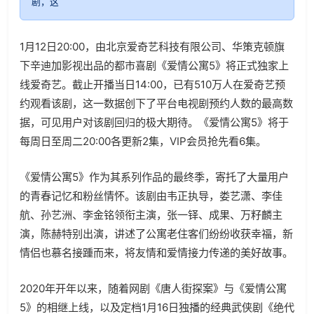
剧，这
1月12日20:00，由北京爱奇艺科技有限公司、华策克顿旗
下辛迪加影视出品的都市喜剧《爱情公寓5》将正式独家上
线爱奇艺。截止开播当日14:00，已有510万人在爱奇艺预
约观看该剧，这一数据创下了平台电视剧预约人数的最高数
据，可见用户对该剧回归的极大期待。《爱情公寓5》将于
每周日至周二20:00各更新2集，VIP会员抢先看6集。
《爱情公寓5》作为其系列作品的最终季，寄托了大量用户
的青春记忆和粉丝情怀。该剧由韦正执导，娄艺潇、李佳
航、孙艺洲、李金铭领衔主演，张一铎、成果、万籽麟主
演，陈赫特别出演，讲述了公寓老住客们纷纷收获幸福，新
情侣也慕名接踵而来，将友情和爱情接力传递的美好故事。
2020年开年以来，随着网剧《唐人街探案》与《爱情公寓
5》的相继上线，以及定档1月16日独播的经典武侠剧《绝代