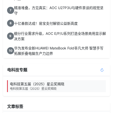
精准堆叠，方见真实：AOC U27P3U与硬件茶谈的视觉坚
7
守
十亿善款达成！易宝支付解锁公益新高度
8
细分行业需求升级，AOC E/P/U系列打造全场景商用显示解
9
决方案
华为发布全新HUAWEI MateBook Fold非凡大师 智慧手写
10
拓展折叠电脑生产力边界
电科技专题
电科技第五届（2025）星云奖揭晓
电科技第五届（2025）星云奖揭晓
文章标签