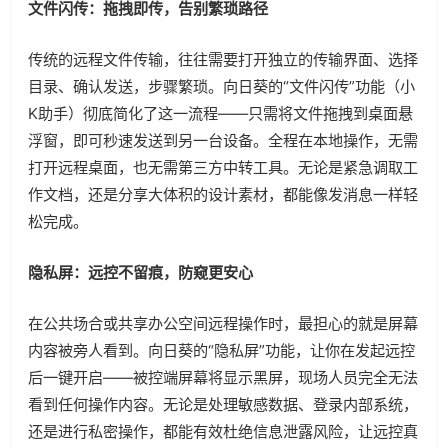
文件闪传：拖拽即传，告别繁琐路径
传统的远程文件传输，往往需要打开独立的传输界面、选择
目录、确认发送，步骤繁琐。向日葵的“文件闪传”功能（小
K助手）彻底简化了这一流程——只需将文件拖拽到桌面悬
浮窗，即可秒速发送到另一台设备。全程在本地操作，无需
打开远程桌面，也无需第三方中转工具。无论是紧急调取工
作文档，还是分享大体积的设计素材，都能像发消息一样轻
松完成。
隐私屏：远控不留痕，防窥更安心
在公共场合或共享办公空间远程操作时，最担心的就是屏幕
内容被旁人看到。向日葵的“隐私屏”功能，让你在发起远控
后一键开启——被控端屏幕将显示黑屏，现场人员完全无法
看到任何操作内容。无论是处理敏感数据、登录内部系统，
还是进行私密操作，都能有效杜绝信息泄露风险，让远控真