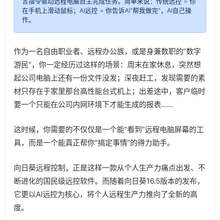
言指令驱动远程电脑自主完成任务。简单来说：传统远控 = 你
在手机上滑动鼠标；AI远控 = 你告诉AI“帮我做完”，AI自己操
作。
作为一名自由职业者、远程办公族，或是身兼数职的“数字
游民”，你一定经历过这样的场景：周末在家休息，突然想
起公司电脑上还有一份文件没发；深夜赶工，发现需要的素
材只存在于家里那台高性能台式机上；出差途中，客户临时
要一个只能在公司内网环境下才能生成的报表……
这时候，你需要的不仅仅是一个能“看到”远程电脑屏幕的工
具，而是一个能真正帮你“搞定事情”的得力助手。
向日葵远程控制，正是这样一款从个人生产力痛点出发、不
断进化的国民级远控软件。而随着向日葵16.5版本的发布，
它更以AI远控为核心，将个人远程生产力推向了全新的高
度。