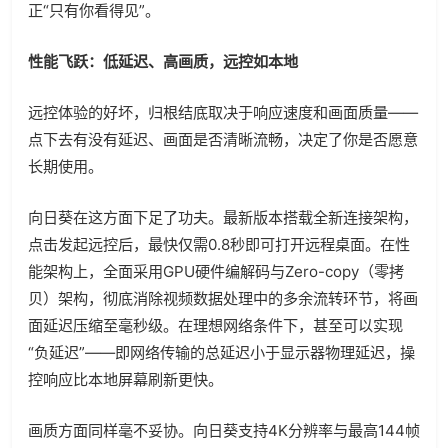
正“只有你看得见”。
性能飞跃：低延迟、高画质，远控如本地
远控体验的好坏，归根结底取决于响应速度和画面质量——
点下去有没有延迟、画面是否清晰流畅，决定了你是否愿意
长期使用。
向日葵在这方面下足了功夫。最新版本搭载全新连接架构，
点击发起远控后，最快仅需0.8秒即可打开远程桌面。在性
能架构上，全面采用GPU硬件编解码与Zero-copy（零拷
贝）架构，彻底消除视频数据处理中的多余流转环节，将画
面延迟压缩至毫秒级。在理想网络条件下，甚至可以实现
“负延迟”——即网络传输的总延迟小于显示器物理延迟，操
控响应比本地屏幕刷新更快。
画质方面同样毫不妥协。向日葵支持4K分辨率与最高144帧