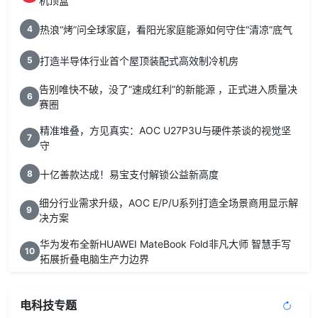
机顶盒”
热浪“烤”问全球家庭，看阳光家庭能源如何守住“清凉”底气
4
打造半导体行业首个屋顶装配式高效制冷机房
5
告别唯快不破，没了“速成红利”的新能源 ，正式进入质量决
6
赛圈
精准堆叠，方见真实：AOC U27P3U与硬件茶谈的视觉坚
7
守
十亿善款达成！易宝支付解锁公益新高度
8
细分行业需求升级，AOC E/P/U系列打造全场景商用显示解
9
决方案
华为发布全新HUAWEI MateBook Fold非凡大师 智慧手写
10
拓展折叠电脑生产力边界
电科技专题