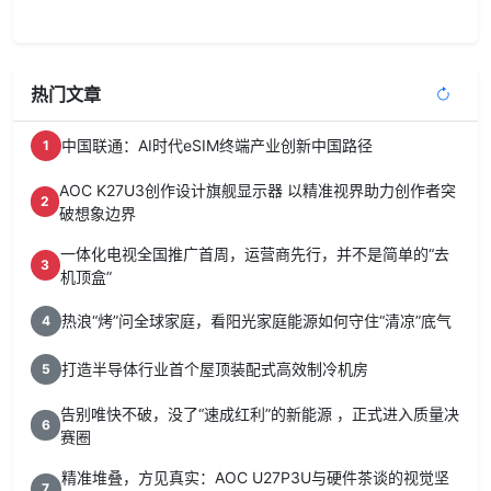
热门文章
中国联通：AI时代eSIM终端产业创新中国路径
1
AOC K27U3创作设计旗舰显示器 以精准视界助力创作者突
2
破想象边界
一体化电视全国推广首周，运营商先行，并不是简单的“去
3
机顶盒”
热浪“烤”问全球家庭，看阳光家庭能源如何守住“清凉”底气
4
打造半导体行业首个屋顶装配式高效制冷机房
5
告别唯快不破，没了“速成红利”的新能源 ，正式进入质量决
6
赛圈
精准堆叠，方见真实：AOC U27P3U与硬件茶谈的视觉坚
7