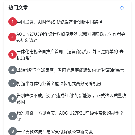
热门文章
中国联通：AI时代eSIM终端产业创新中国路径
1
AOC K27U3创作设计旗舰显示器 以精准视界助力创作者突
2
破想象边界
一体化电视全国推广首周，运营商先行，并不是简单的“去
3
机顶盒”
热浪“烤”问全球家庭，看阳光家庭能源如何守住“清凉”底气
4
打造半导体行业首个屋顶装配式高效制冷机房
5
告别唯快不破，没了“速成红利”的新能源 ，正式进入质量决
6
赛圈
精准堆叠，方见真实：AOC U27P3U与硬件茶谈的视觉坚
7
守
十亿善款达成！易宝支付解锁公益新高度
8