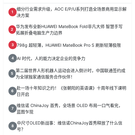
细分行业需求升级，AOC E/P/U系列打造全场景商用显示解
1
决方案
华为发布全新HUAWEI MateBook Fold非凡大师 智慧手写
2
拓展折叠电脑生产力边界
798g 超轻薄，HUAWEI MateBook Pro S 刷新轻薄极限
3
AI 时代，人的能力决定企业的竞争力
4
第二届世界人形机器人运动会进入倒计时，中国联通签约成
5
为全球独家通信服务合作伙伴！
赴一场十年知识之约！《张朝阳的英语课》十周年线下课明
6
日开启
维信诺 ChinaJoy 首秀，全场景 OLED 布局一口气看完，
7
蓝图乍现
中尺寸OLED新战事：维信诺ChinaJoy首秀释放了什么信
8
号？