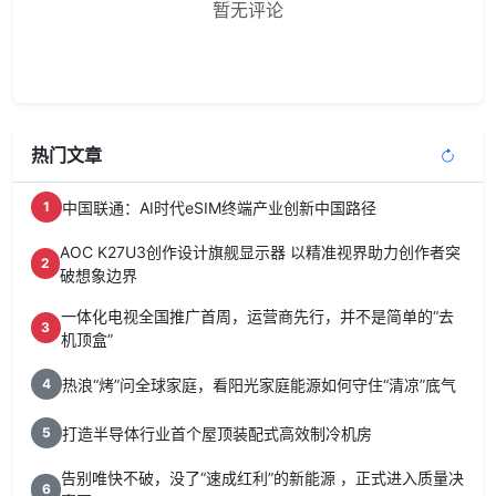
暂无评论
热门文章
中国联通：AI时代eSIM终端产业创新中国路径
1
AOC K27U3创作设计旗舰显示器 以精准视界助力创作者突
2
破想象边界
一体化电视全国推广首周，运营商先行，并不是简单的“去
3
机顶盒”
热浪“烤”问全球家庭，看阳光家庭能源如何守住“清凉”底气
4
打造半导体行业首个屋顶装配式高效制冷机房
5
告别唯快不破，没了“速成红利”的新能源 ，正式进入质量决
6