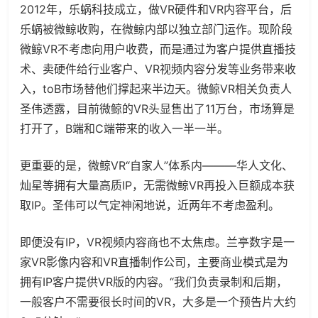
2012年，乐蜗科技成立，做VR硬件和VR内容平台，后
乐蜗被微鲸收购，在微鲸内部以独立部门运作。现阶段
微鲸VR不考虑向用户收费，而是通过为客户提供直播技
术、卖硬件给行业客户、VR视频内容分发等业务带来收
入，toB市场替他们撑起来半边天。微鲸VR相关负责人
圣伟透露，目前微鲸的VR头显售出了11万台，市场算是
打开了，B端和C端带来的收入一半一半。
更重要的是，微鲸VR“自家人”体系内———华人文化、
灿星等拥有大量高质IP，无需微鲸VR再投入巨额成本获
取IP。圣伟可以气定神闲地说，近两年不考虑盈利。
即便没有IP，VR视频内容商也不太焦虑。兰亭数字是一
家VR影像内容和VR直播制作公司，主要商业模式是为
拥有IP客户提供VR版的内容。“我们负责录制和后期，
一般客户不需要很长时间的VR，大多是一个预告片大约