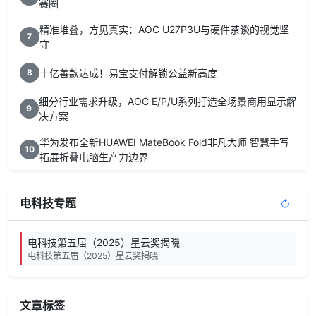
赛圈
精准堆叠，方见真实：AOC U27P3U与硬件茶谈的视觉坚
7
守
十亿善款达成！易宝支付解锁公益新高度
8
细分行业需求升级，AOC E/P/U系列打造全场景商用显示解
9
决方案
华为发布全新HUAWEI MateBook Fold非凡大师 智慧手写
10
拓展折叠电脑生产力边界
电科技专题
电科技第五届（2025）星云奖揭晓
电科技第五届（2025）星云奖揭晓
文章标签