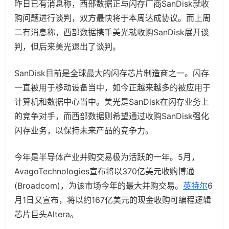
昨日已有消息称，西部数据正与闪存厂商SanDisk就收
购问题进行谈判，双方最快将于本周达成协议。而上周
二有消息称，西部数据携手美光就收购SanDisk展开谈
判，但后来美光退出了谈判。
SanDisk目前是全球最大的闪存芯片制造商之一。闪存
一直被用于移动设备当中，如今正越来越多的被应用于
计算机和数据中心当中。美光是SanDisk在闪存业务上
的竞争对手，而西部数据则希望通过收购SanDisk强化
闪存业务，以保持未来产品的竞争力。
今年是半导体产业并购交易极为活跃的一年。5月，
AvagoTechnologies宣布将以370亿美元收购博通
(Broadcom)，为该市场今年的最大并购交易。
英特尔
6
月1日又宣布，将以约167亿美元的现金收购可编程逻辑
芯片巨头Altera。