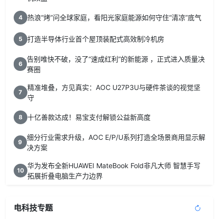
热浪“烤”问全球家庭，看阳光家庭能源如何守住“清凉”底气
4
打造半导体行业首个屋顶装配式高效制冷机房
5
告别唯快不破，没了“速成红利”的新能源 ，正式进入质量决
6
赛圈
精准堆叠，方见真实：AOC U27P3U与硬件茶谈的视觉坚
7
守
十亿善款达成！易宝支付解锁公益新高度
8
细分行业需求升级，AOC E/P/U系列打造全场景商用显示解
9
决方案
华为发布全新HUAWEI MateBook Fold非凡大师 智慧手写
10
拓展折叠电脑生产力边界
电科技专题