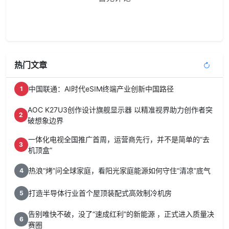
热门文章
中国联通：AI时代eSIM终端产业创新中国路径
1
AOC K27U3创作设计旗舰显示器 以精准视界助力创作者突
2
破想象边界
一体化电视全国推广首周，运营商先行，并不是简单的“去
3
机顶盒”
热浪“烤”问全球家庭，看阳光家庭能源如何守住“清凉”底气
4
打造半导体行业首个屋顶装配式高效制冷机房
5
告别唯快不破，没了“速成红利”的新能源 ，正式进入质量决
6
赛圈