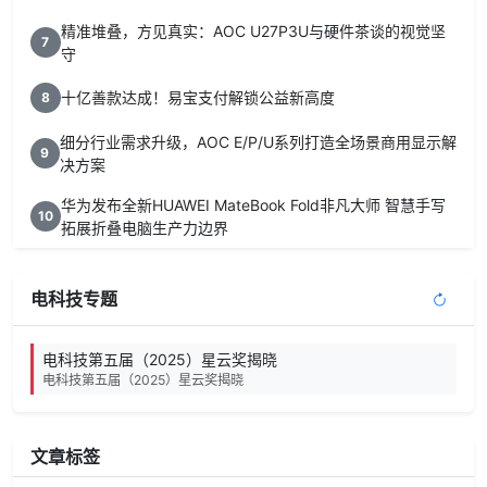
精准堆叠，方见真实：AOC U27P3U与硬件茶谈的视觉坚
7
守
十亿善款达成！易宝支付解锁公益新高度
8
细分行业需求升级，AOC E/P/U系列打造全场景商用显示解
9
决方案
华为发布全新HUAWEI MateBook Fold非凡大师 智慧手写
10
拓展折叠电脑生产力边界
电科技专题
电科技第五届（2025）星云奖揭晓
电科技第五届（2025）星云奖揭晓
文章标签