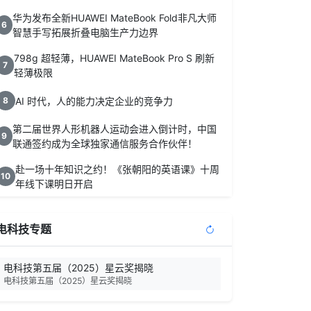
华为发布全新HUAWEI MateBook Fold非凡大师
6
智慧手写拓展折叠电脑生产力边界
798g 超轻薄，HUAWEI MateBook Pro S 刷新
7
轻薄极限
AI 时代，人的能力决定企业的竞争力
8
第二届世界人形机器人运动会进入倒计时，中国
9
联通签约成为全球独家通信服务合作伙伴！
赴一场十年知识之约！《张朝阳的英语课》十周
10
年线下课明日开启
电科技专题
电科技第五届（2025）星云奖揭晓
电科技第五届（2025）星云奖揭晓