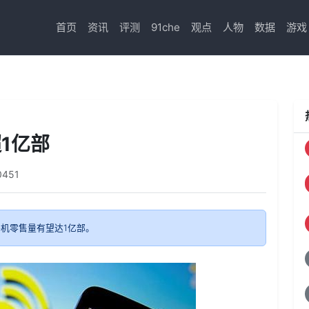
首页
资讯
评测
91che
观点
人物
数据
游戏
1亿部
0451
手机零售量有望达1亿部。