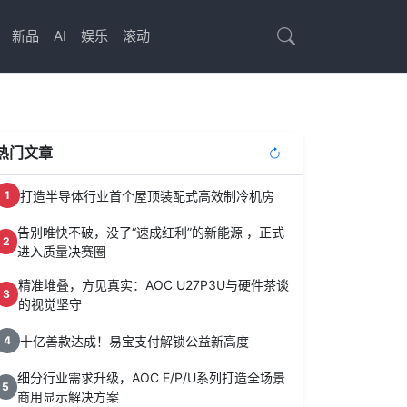
新品
AI
娱乐
滚动
热门文章
打造半导体行业首个屋顶装配式高效制冷机房
1
告别唯快不破，没了“速成红利”的新能源 ，正式
2
进入质量决赛圈
精准堆叠，方见真实：AOC U27P3U与硬件茶谈
3
的视觉坚守
十亿善款达成！易宝支付解锁公益新高度
4
细分行业需求升级，AOC E/P/U系列打造全场景
5
商用显示解决方案