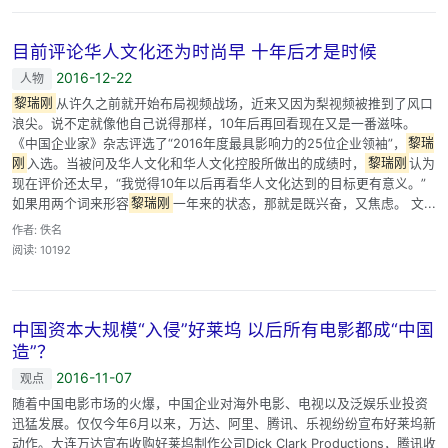
目前评论华人文化还为时尚早 十年后才是时候
2016-12-22
人物
黎瑞刚
从许久之前就开始布局视频战场，近来又因为梨视频被推到了风口
浪尖。说不定就像他自己说得那样，10年后再回看现在又是一番滋味。
《中国企业家》杂志评选了“2016年度最具影响力的25位企业领袖”，
黎瑞
刚
入选。当被问及华人文化和华人文化控股所做出的成绩时，
黎瑞刚
认为
现在评价还太早，“我觉得10年以后再看华人文化达到的目标更有意义。”
如果用两个词来形容
黎瑞刚
一年来的状态，那就是既兴奋，又焦虑。 文...
作者: 佚名
阅读: 10192
中国资本大规模“入侵”好莱坞 以后所有电影都成“中国
造”？
2016-11-07
观点
随着中国电影市场的火爆，中国企业对海外电影、电视以及泛娱乐业投资
迅猛发展。仅仅今年6月以来，万达、阿里、腾讯、乐视纷纷宣布好莱坞新
动作。大连万达宣布收购好莱坞制作公司Dick Clark Productions，腾讯收