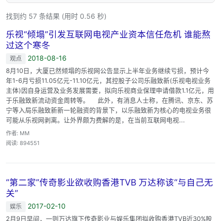
找到约 57 条结果 (用时 0.56 秒)
乐视“倾塌”引发互联网电视产业资本信任危机 谁能熬
过这个寒冬
2018-08-16
观点
8月10日，大厦已然倾塌的乐视网公告显示上半年业务继续亏损，预计今
年1-6月亏损11.05亿元-11.10亿元，其控股子公司乐融致新(乐视电视业务
主体)因自身运营及业务发展需要，拟向乐视商业保理申请借款1.1亿元，用
于乐融致新流动资金周转等。 此外，有消息人士称，在腾讯、京东、苏
宁等入局乐融致新新一轮融资的背景下，以乐融致新为核心的电视业务很
可能从乐视网剥离。让外界颇为费解的是，在当前互联网电视...
作者: MM
阅读: 894551
“第二家”传奇影业欲收购香港TVB 万达称该“与自己无
关”
2017-02-10
娱乐
2月9日早间，一则万达旗下传奇影业与娱乐集团拟收购香港TVB近30%股