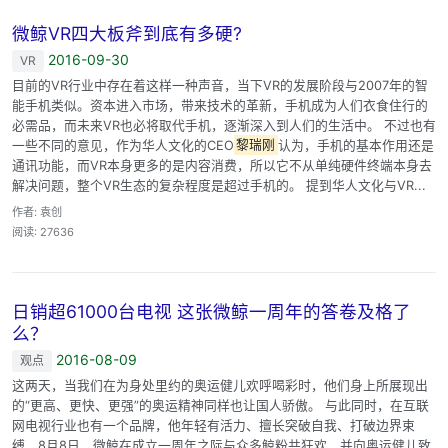
微鲸VR四大板斧到底有多硬?
2016-09-30
VR
目前的VR行业中存在着这样一种声音，当下VR的发展阶段与2007年的智
能手机类似。资本进入市场，带来技术的革新，手机成为人们衣食住行的
必需品，而未来VR也必将取代手机，逐渐深入到人们的生活中。 不过也有
一些不同的意见，作为华人文化的CEO
黎瑞刚
认为，手机的基本作用还是
通讯功能，而VR本身更多的是内容消费，所以它不从单纯硬件终端本身去
解决问题，整个VR生态的复杂程度是超过手机的。 提到华人文化与VR...
作者: 袁创
阅读: 27636
日销超61000台电视 这张微鲸一周年的答卷及格了
么？
2016-08-09
观点
这两天，当我们在为身处里约的奥运健儿欢呼喝彩时，他们身上所展现出
的“更高、更快、更强”的奥运精神同样也让国人骄傲。 与此同时，在互联
网电视行业也有一个品牌，他年轻有活力、擅长突破自我、打破边界束
缚，8月8日，微鲸在成立一周年之际与众多鲸粉共狂欢，并向奥运健儿致