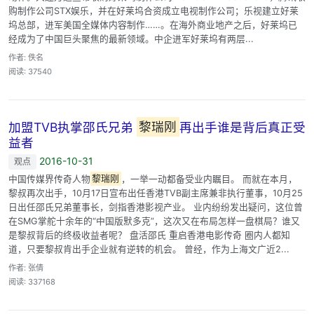
购制作公司STX娱乐，并在好莱坞合资成立电视制作公司；乐视建立好莱
坞总部，进军美国全媒体内容制作……。在海外商业地产之后，好莱坞已
经成为了中国巨头聚焦的最新领域。中企进军好莱坞有两层...
作者: 佚名
阅读: 37540
加盟TVB执掌邵氏兄弟
黎瑞刚
再出手谁是背后真正受
益者
2016-10-31
观点
中国传媒界传奇人物
黎瑞刚
，一举一动都备受业内瞩目。 而就在本月，
黎叔再次出手，10月17日宣布出任香港TVB副主席兼非执行董事，10月25
日出任邵氏兄弟董事长，剑指香港影视产业。 业内纷纷发出疑问，这位曾
在SMG掌舵十余年的“中国版默多克”，这次又在布局怎样一盘棋局？谁又
是黎叔背后的终极收益者呢？ 盘活邵氏 重启香港电影传奇 圈内人都知
道，只要黎叔肯出手企业就有逆转的机会。 曾经，作为上海文广近2...
作者: 张倩
阅读: 337168