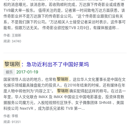
权的消息曝光，该消息称，若收购顺利完成，万达旗下传奇影业或成香港
TVB最大单一股东。 值得关注的是，记者第一时间致电万达方面获悉，该
传奇影业并不是万达旗下的传奇影业公司。 “这个传奇影业跟我们没有关
系，不是我们旗下的公司。”万达相关人士接受记者采访时表示，这件事可
能有，但跟万达无关。 传奇影业欲控股TVB 2月9日，有媒体报道称...
作者: 王丽新
阅读: 34740
黎瑞刚
：急功近利出不了中国好莱坞
2017-01-19
娱乐
国家领导人出访的地方，也常有
黎瑞刚
，这位华人文化董事长是中国在文
化娱乐领域最具操盘能力的投资人，在2016年结束的时候，还有媒体在年
度人物中将他列为“内容之王”。
黎瑞刚
确实配得起这样的称号。在过去一
年里，华人文化联合 IMAX 及 IMAX 中国设立中国电影基金，投资体育数
据服务公司魔方元，入股短视频社区快手、女子偶像团体 SHN48 、美国
科技公司 NextVR ，成为邵氏兄弟和 TVB 第一...
作者: 李根
阅读: 91351