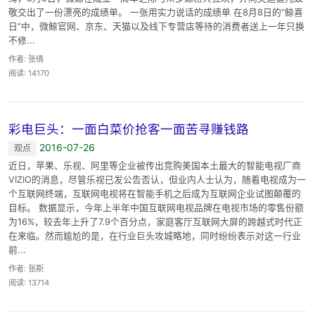
敬交出了一份漂亮的成绩单。 一张用实力说话的成绩单 在8月8日的“鲸喜
日”中，微鲸官网、京东、天猫以及线下专营店等待的消费者送上一年只换
不修...
作者: 张倩
阅读: 14170
彩电巨头：一面白菜价抢客一面苦寻赚钱路
2016-07-26
观点
近日，苹果、乐视、阿里等企业被传出竞购美国本土最大的智能电视厂商
VIZIO的消息，尽管乐视已发公告否认，但业内人士认为，随着电视成为一
个互联网终端，互联网电视将在智能手机之后成为互联网企业试图颠覆的
目标。 数据显示，今年上半年中国互联网电视品牌在电视市场的零售份额
为16%，较去年上升了7.9个百分点，家庭客厅互联网大屏的跨越式时代正
在来临。然而尴尬的是，在行业巨头攻城略地，同时纷纷表示对这一行业
前...
作者: 张斯
阅读: 13714