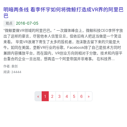
明暗两条线 看李怀宇如何将微鲸打造成VR界的阿里巴
巴
2016-07-05
观点
“微鲸要做VR领域的阿里巴巴。” 一次媒体峰会上，微鲸科技CEO李怀宇放
出了这样的豪言，尽管他本人信誓旦旦，但依旧有人把这当做是一个笑话
来看。 毕竟VR浪潮下寄生了太多的投机者，泡沫散去留下来的只能是大
牛。如同在美国，垄断VR行业的谷歌、Facebook除了自己是技术方同时
兼顾内容播放平台，而在国内，VR创业方向则相对于分散，技术和内容平
台重合的企业一旦出现，想再造一个阿里帝国并非难事。 在科技界...
作者: 袁创
阅读: 24444
«
1
2
3
4
5
6
»