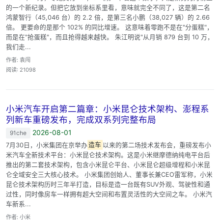
的一个新纪录。但把它放到坐标系里看，意味就完全不同了，这是第二名
鸿蒙智行（45,046 台）的 2.2 倍，是第三名小鹏（38,027 辆）的 2.66
倍。 更要命的是那个 102% 的同比增速。 这意味着零跑不是在"分蛋糕"，
而是在"抢蛋糕"，而且抢得越来越快。 朱江明说"从月销 879 台到 10 万，
我们走...
作者: 袁闯
阅读: 21098
小米汽车开启第二篇章：小米昆仑技术架构、澎程系
列新车重磅发布，完成双系列完整布局
2026-08-01
91che
7月30日，小米集团在京举办
造车
以来的第二场技术发布会，重磅发布小
米汽车全新技术平台：小米昆仑技术架构。这是小米继摩德纳纯电平台后
推出的第二套技术架构，包含小米昆仑平台、小米昆仑超级增程和小米昆
仑全域安全三大核心技术。 小米集团创始人、董事长兼CEO雷军称，小米
昆仑技术架构历时三年半打造，目标是造一台既有SUV外观、驾驶性和通
过性，同时像房车一样拥有超大空间和布置灵活性的大空间之车。 小米汽
车新系...
作者: 小米