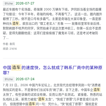
2026-07-27
91che
最近车圈有个名场面，奇瑞第 2000 万辆车下线，尹同跃当着全场的面撂
了句狠话：今年下半年，奇瑞的纯电，不再客气了。 这话一出，圈内圈外
都愣了三秒。倒不是口号有多霸气，主要是奇瑞在大家印象里，一直是那
种闷头
造车
、疯狂出口的 “理工老实人” 形象 —— 就像班里常年坐后排、
默默刷题不吱声的同学，突然拍桌子说这次要冲前三，你第一反应不是质
疑，是得先翻翻他底：这哥们是偷偷报了魔鬼补习班，还是考试考破防
了...
作者: 袁闯
阅读: 21616
中国
造车
的速度快，怎么就成了韩系厂商中的某种原
罪？
2026-07-24
91che
7 月 22 日，2026 中国汽车论坛上，北京现代总经理李凤刚一句"消费者
掏钱买的是车，不是替你们当试车员"刷了屏，言下之意，中国车企
造车
太快了，有些该做的试验没有做，反而让用户去测试。 紧接着，熟悉的站
队戏码上演，新势力被批"
造车
太急"，"快成了原罪"几乎要变成行业共
识。 但我想替中国
造车
问一句：凭什么，"快"就成了原罪？ 慢就是安