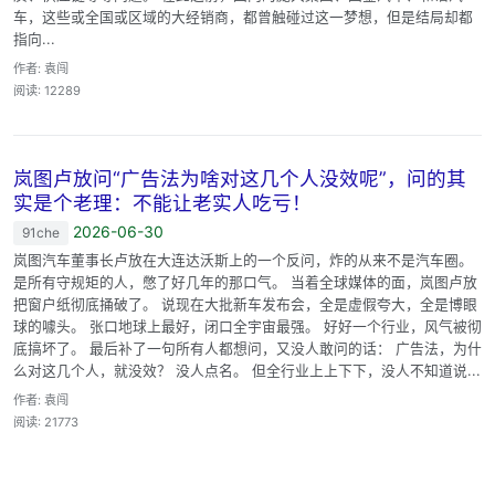
车，这些或全国或区域的大经销商，都曾触碰过这一梦想，但是结局却都
指向...
作者: 袁闯
阅读: 12289
岚图卢放问“广告法为啥对这几个人没效呢”，问的其
实是个老理：不能让老实人吃亏！
2026-06-30
91che
岚图汽车董事长卢放在大连达沃斯上的一个反问，炸的从来不是汽车圈。
是所有守规矩的人，憋了好几年的那口气。 当着全球媒体的面，岚图卢放
把窗户纸彻底捅破了。 说现在大批新车发布会，全是虚假夸大，全是博眼
球的噱头。 张口地球上最好，闭口全宇宙最强。 好好一个行业，风气被彻
底搞坏了。 最后补了一句所有人都想问，又没人敢问的话： 广告法，为什
么对这几个人，就没效？ 没人点名。 但全行业上上下下，没人不知道说...
作者: 袁闯
阅读: 21773