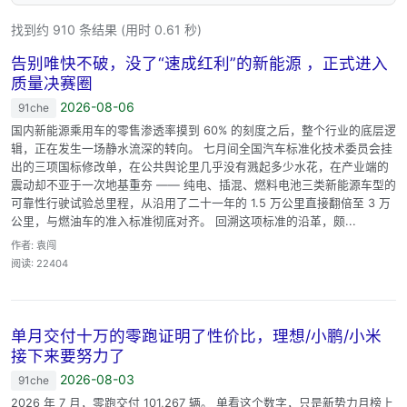
找到约 910 条结果 (用时 0.61 秒)
告别唯快不破，没了“速成红利”的新能源 ，正式进入
质量决赛圈
2026-08-06
91che
国内新能源乘用车的零售渗透率摸到 60% 的刻度之后，整个行业的底层逻
辑，正在发生一场静水流深的转向。 七月间全国汽车标准化技术委员会挂
出的三项国标修改单，在公共舆论里几乎没有溅起多少水花，在产业端的
震动却不亚于一次地基重夯 —— 纯电、插混、燃料电池三类新能源车型的
可靠性行驶试验总里程，从沿用了二十一年的 1.5 万公里直接翻倍至 3 万
公里，与燃油车的准入标准彻底对齐。 回溯这项标准的沿革，颇...
作者: 袁闯
阅读: 22404
单月交付十万的零跑证明了性价比，理想/小鹏/小米
接下来要努力了
2026-08-03
91che
2026 年 7 月，零跑交付 101,267 辆。 单看这个数字，只是新势力月榜上