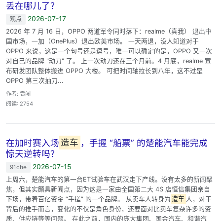
丢在哪儿了？
2026-07-17
观点
2026 年 7 月 16 日，OPPO 两道军令同时落下：realme（真我） 退出中
国市场，一加（OnePlus）退出欧美市场。 一天两退，没人知道对于
OPPO 来说，这是一个句号还是逗号，唯一可以确定的是，OPPO 又一次
对自己的品牌 "动刀" 了。 上一次动刀还在三个月前。4 月底，realme 宣
布研发团队整体搬进 OPPO 大楼。 可把时间轴拉长到八年，这不过是
OPPO 第三次抽刀...
作者: 袁闯
阅读: 2754
在加时赛入场
造车
，手握 “船票” 的楚能汽车能完成
惊天逆转吗？
2026-07-15
91che
上周六，楚能汽车的第一台ET试验车在武汉走下产线。没有太多的新闻聚
焦，但其实颇具新闻点，因为这是一家由全国第二大 4S 店恒信集团亲自
下场，带着百亿资金 “手搓” 的一个品牌。 从卖车人转身为
造车
人，对于
背后的推手而言，变化的不仅是角色身份，还要面对比卖车复杂许多的资
质、供应链等等问题。 在此之前，国内的庞大集团、国金汽车、和谐汽