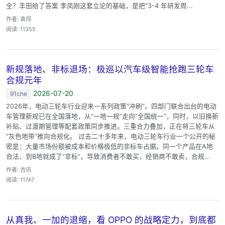
全？丰田给了答案 李凤刚这套立论的基础，是把"3-4 年研发周...
作者: 袁闯
阅读: 11355
新规落地、非标退场：极巡以汽车级智能抢跑三轮车
合规元年
2026-07-20
91che
2026年，电动三轮车行业迎来一系列政策“冲刷”。四部门联合出台的电动
车管理新规已在全国落地，从“一地一规”走向“全国统一”，同时，以旧换新
补贴、过渡期管理等配套政策同步推进。三重合力叠加，正在将三轮车从
“灰色地带”推向合规化。 过去二十多年来，电动三轮车行业一个公开的秘
密是：大量市场份额被成本和价格极低的非标车占据。同一个产品在A地
合法、到B地就成了“非标”，导致消费者不敢买，经销商不敢卖，合规...
作者: 吉讯
阅读: 11747
从真我、一加的退缩，看 OPPO 的战略定力，到底都