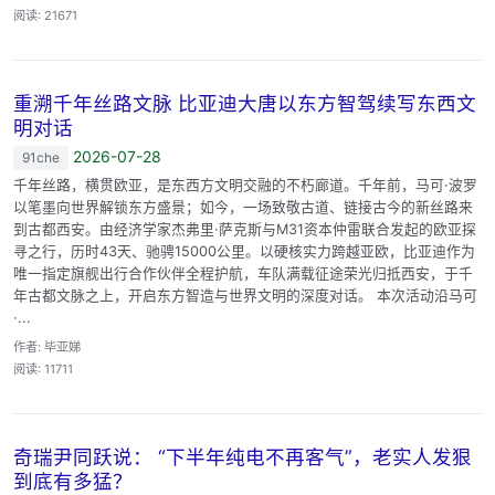
阅读: 21671
重溯千年丝路文脉 比亚迪大唐以东方智驾续写东西文
明对话
2026-07-28
91che
千年丝路，横贯欧亚，是东西方文明交融的不朽廊道。千年前，马可·波罗
以笔墨向世界解锁东方盛景；如今，一场致敬古道、链接古今的新丝路来
到古都西安。由经济学家杰弗里·萨克斯与M31资本仲雷联合发起的欧亚探
寻之行，历时43天、驰骋15000公里。以硬核实力跨越亚欧，比亚迪作为
唯一指定旗舰出行合作伙伴全程护航，车队满载征途荣光归抵西安，于千
年古都文脉之上，开启东方智造与世界文明的深度对话。 本次活动沿马可
·...
作者: 毕亚娣
阅读: 11711
奇瑞尹同跃说： “下半年纯电不再客气”，老实人发狠
到底有多猛？