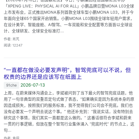
「XPENG LIVE：PHYSICAL AI FOR ALL」小鹏品牌日暨MONA L03全球
上市发布会，正式推出MONA系列首款全球车型小鹏MONA L03，并于今
年面向全球65个国家开启销售。小鹏MONA L03围绕全球年轻用户需求，
在设计美学、智能座舱、AI智驾、一车双能和安全配置等方面皆以全球设
计、全球研发、全球安全标准打...
作者: 肖芃
阅读: 12247
“一直都在做没必要发声明”，智驾兜底可以不说，但
权责的边界还是应该写在纸面上
2026-07-13
91che
上周，在蔚来媒体沟通会上，李斌被问到了当下最火的智驾兜底话题，他
用了一句非典型的双重否定句式做了表态，“如果确实是因为系统本身的原
因造成损失，按照我们的服务标准，我不觉得我们公司会不兜底。我们也
没有必要发一个声明去说这个事。” 他还补充到：“我说实话，没有特别去
研究这个事情，我们其实一直都是这么做的。” 这番话很符合李斌和蔚来
一贯的行事逻辑，但放在整个智驾行业集体涌入 “兜底时代” 的节点上，这
句...
作者: 袁闯