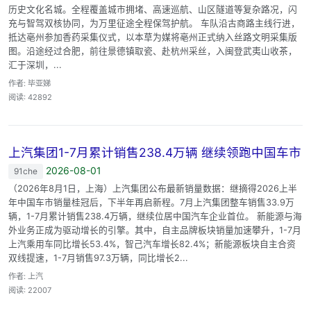
历史文化名城。全程覆盖城市拥堵、高速巡航、山区隧道等复杂路况，闪
充与智驾双核协同，为万里征途全程保驾护航。 车队沿古商路主线行进，
抵达亳州参加香药采集仪式，以本草为媒将亳州正式纳入丝路文明采集版
图。沿途经过合肥，前往景德镇取瓷、赴杭州采丝，入闽登武夷山收茶，
汇于深圳，...
作者: 毕亚娣
阅读: 42892
上汽集团1-7月累计销售238.4万辆 继续领跑中国车市
2026-08-01
91che
（2026年8月1日，上海）上汽集团公布最新销量数据：继摘得2026上半
年中国车市销量桂冠后，下半年再启新程。7月上汽集团整车销售33.9万
辆，1-7月累计销售238.4万辆，继续位居中国汽车企业首位。 新能源与海
外业务正成为驱动增长的引擎。其中，自主品牌板块销量加速攀升，1-7月
上汽乘用车同比增长53.4%，智己汽车增长82.4%；新能源板块自主合资
双线提速，1-7月销售97.3万辆，同比增长2...
作者: 上汽
阅读: 22007