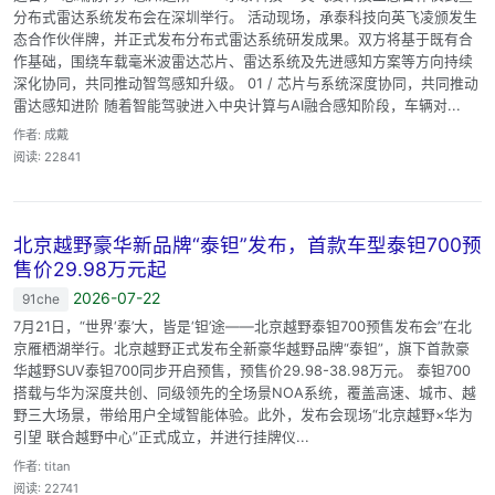
分布式雷达系统发布会在深圳举行。 活动现场，承泰科技向英飞凌颁发生
态合作伙伴牌，并正式发布分布式雷达系统研发成果。双方将基于既有合
作基础，围绕车载毫米波雷达芯片、雷达系统及先进感知方案等方向持续
深化协同，共同推动智驾感知升级。 01 / 芯片与系统深度协同，共同推动
雷达感知进阶 随着智能驾驶进入中央计算与AI融合感知阶段，车辆对...
作者: 成戴
阅读: 22841
北京越野豪华新品牌“泰钽”发布，首款车型泰钽700预
售价29.98万元起
2026-07-22
91che
7月21日，“世界‘泰’大，皆是‘钽’途——北京越野泰钽700预售发布会”在北
京雁栖湖举行。北京越野正式发布全新豪华越野品牌“泰钽”，旗下首款豪
华越野SUV泰钽700同步开启预售，预售价29.98-38.98万元。 泰钽700
搭载与华为深度共创、同级领先的全场景NOA系统，覆盖高速、城市、越
野三大场景，带给用户全域智能体验。此外，发布会现场“北京越野×华为
引望 联合越野中心”正式成立，并进行挂牌仪...
作者: titan
阅读: 22741