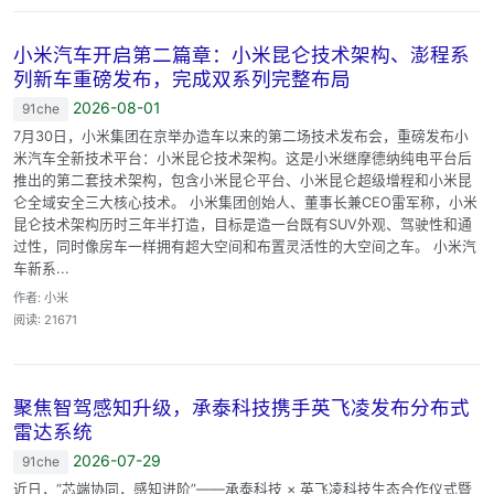
小米汽车开启第二篇章：小米昆仑技术架构、澎程系
列新车重磅发布，完成双系列完整布局
2026-08-01
91che
7月30日，小米集团在京举办造车以来的第二场技术发布会，重磅发布小
米汽车全新技术平台：小米昆仑技术架构。这是小米继摩德纳纯电平台后
推出的第二套技术架构，包含小米昆仑平台、小米昆仑超级增程和小米昆
仑全域安全三大核心技术。 小米集团创始人、董事长兼CEO雷军称，小米
昆仑技术架构历时三年半打造，目标是造一台既有SUV外观、驾驶性和通
过性，同时像房车一样拥有超大空间和布置灵活性的大空间之车。 小米汽
车新系...
作者: 小米
阅读: 21671
聚焦智驾感知升级，承泰科技携手英飞凌发布分布式
雷达系统
2026-07-29
91che
近日，“芯端协同，感知进阶”——承泰科技 × 英飞凌科技生态合作仪式暨