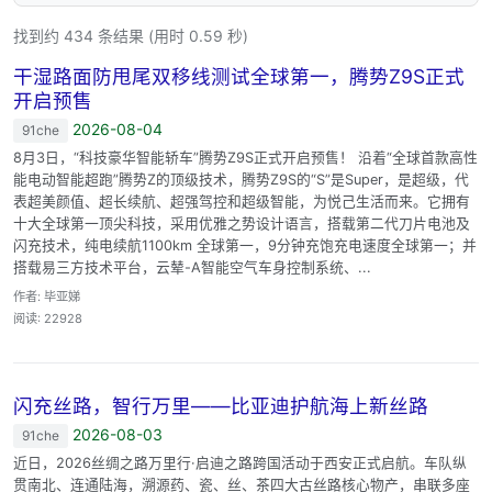
找到约 434 条结果 (用时 0.59 秒)
干湿路面防甩尾双移线测试全球第一，腾势Z9S正式
开启预售
2026-08-04
91che
8月3日，“科技豪华智能轿车”腾势Z9S正式开启预售！ 沿着“全球首款高性
能电动智能超跑”腾势Z的顶级技术，腾势Z9S的“S”是Super，是超级，代
表超美颜值、超长续航、超强驾控和超级智能，为悦己生活而来。它拥有
十大全球第一顶尖科技，采用优雅之势设计语言，搭载第二代刀片电池及
闪充技术，纯电续航1100km 全球第一，9分钟充饱充电速度全球第一；并
搭载易三方技术平台，云辇-A智能空气车身控制系统、...
作者: 毕亚娣
阅读: 22928
闪充丝路，智行万里——比亚迪护航海上新丝路
2026-08-03
91che
近日，2026丝绸之路万里行·启迪之路跨国活动于西安正式启航。车队纵
贯南北、连通陆海，溯源药、瓷、丝、茶四大古丝路核心物产，串联多座