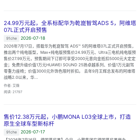
24.99万元起，全系标配华为乾崑智驾ADS 5，阿维塔
07L正式开启预售
2026-07-18
91che
2026年7月17日，搭载华为乾崑智驾 ADS™ 5的阿维塔07L正式开启预售，
推出两个纯电版型，Max+纯电版预售价24.99万元、Ultra三电机纯电版预
售价27.99万元，预售期间下订即可享受2000元意向金抵扣5000元大定定
金；免费升级价值1万元HUAWEI SOUND 25扬卓越系列、价值1万元副驾
零重力座椅；价值3000元外饰色限时折扣。 去年9月王辉总发布的阿维塔
战略2.0以来，华...
作者: 艾薇
阅读: 21797
售价12.38万元起，小鹏MONA L03全球上市，打造
原生全球车型新标杆
2026-07-17
91che
【2026年7月16日，德国慕尼黑】今日，小鹏集团在德国慕尼黑举办