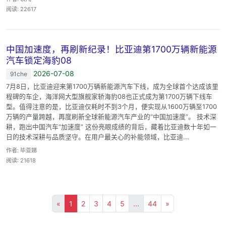
阅读: 22617
中国加速度，再刷新纪录！比亚迪第1700万辆新能源
汽车锁定海豹08
2026-07-08
91che
7月8日，比亚迪迎来第1700万辆新能源汽车下线，成为全球首个达成该里
程碑的车企，海洋网大型旗舰家轿海豹08也正式成为第1700万辆下线车
型。值得注意的是，比亚迪仅耗时不到3个月，便实现从1600万辆至1700
万辆的产量跨越，再度刷新全球新能源汽车产业的“中国加速度”。 技术深
耕，跑出中国汽车“加速度” 这份亮眼成绩的背后，藏着比亚迪数十年如一
日的技术深耕与品质坚守。在用户最关心的补能领域，比亚迪...
作者: 毕亚娣
阅读: 21618
«
1
2
3
4
5
...
44
»