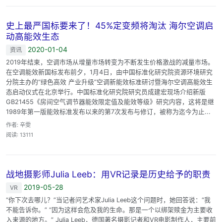
史上最严国标要来了！45%定变频将淘汰 海尔空调启
动高能效生态
2020-01-04
资讯
2019年结束，空调市场从增量市场转变为不断发生价格激战的减量市场。
在空调能效新国标发布前夕，1月4日，由中国标准化研究院资源环境研究
分院主办的“绿色高效 产业升级”空调新能效标准研讨暨海尔空调高能效生
态启动仪式在北京举行。中国标准化研究院研究员成建宏现场介绍新版
GB21455《房间空气调节器能效限定值及能效等级》研究内容，这将是继
1989年第一版能效标准发布以来的第7次发布与修订，被称为迄今为止...
作者: 辛雯
阅读: 13111
战地摄影师Julia Leeb：用VR记录是历史给予的职责
2019-05-28
VR
“你下次去哪儿？”当记者问艺术家Julia Leeb这个问题时，她回答说：“我
不能告诉你。” “因为这样会危及我的生命。那是一个以绑架赎金为主要收
入来源的地方。” Julia Leeb，德国著名摄影记者和VR电影制作人，主要前