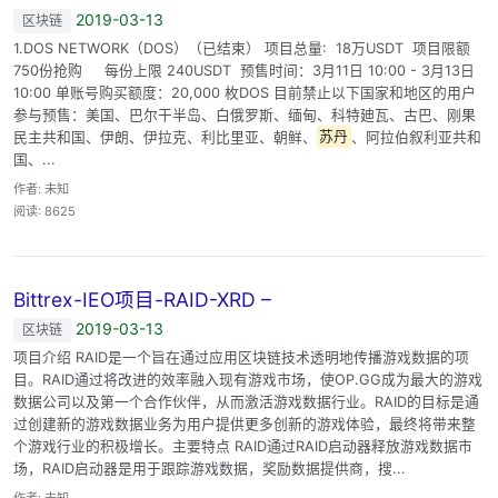
2019-03-13
区块链
1.DOS NETWORK（DOS）（已结束） 项目总量: 18万USDT 项目限额
750份抢购 每份上限 240USDT 预售时间：3月11日 10:00 - 3月13日
10:00 单账号购买额度：20,000 枚DOS 目前禁止以下国家和地区的用户
参与预售：美国、巴尔干半岛、白俄罗斯、缅甸、科特廸瓦、古巴、刚果
民主共和国、伊朗、伊拉克、利比里亚、朝鲜、
苏丹
、阿拉伯叙利亚共和
国、...
作者: 未知
阅读: 8625
Bittrex-IEO项目-RAID-XRD –
2019-03-13
区块链
项目介绍 RAID是一个旨在通过应用区块链技术透明地传播游戏数据的项
目。RAID通过将改进的效率融入现有游戏市场，使OP.GG成为最大的游戏
数据公司以及第一个合作伙伴，从而激活游戏数据行业。RAID的目标是通
过创建新的游戏数据业务为用户提供更多创新的游戏体验，最终将带来整
个游戏行业的积极增长。主要特点 RAID通过RAID启动器释放游戏数据市
场，RAID启动器是用于跟踪游戏数据，奖励数据提供商，搜...
作者: 未知