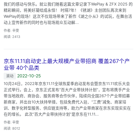
我们的感动与快乐。就让我们随着这篇文章记录下WePlay & ZFX 2025 的
精彩瞬间，将美好凝结成永恒！ 时隔7年！《锈湖》主创团队再次来到
WePlay的现场！这次不仅现场带来了新作《湖之仆从》的试玩，在舞台活
动上宣传新作的同时也与现场观众互动解...
作者: 辛雯
阅读: 2413
京东11.11启动史上最大规模产业带招商 覆盖267个产
业带 40个品类
2022-10-25
滚动
10月24日，2022年京东11.11全球热爱季启动发布会暨京东11.11欢乐大会
正式举行。会上，京东正式发布“百大产业带扶持计划”，宣布将携手产业
带当地政府、商协会、服务商等合作伙伴，陆续向全国267个产业带招募
新商家，并出台10大扶持举措，包括免费代入驻、“三费”减免、商家培
训、数字化转型服务、供应链支持等，助力产业带商家在京东实现实实在
在的增长。 此次“百大产业带扶持计划”是京东在11.11...
作者: 辛雯
阅读: 8012