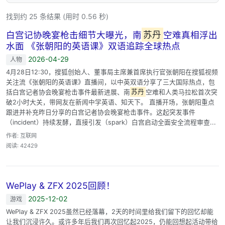
找到约 25 条结果 (用时 0.56 秒)
白宫记协晚宴枪击细节大曝光，南
苏丹
空难真相浮出
水面 《张朝阳的英语课》双语追踪全球热点
2026-04-29
人物
4月28日12:30，搜狐创始人、董事局主席兼首席执行官张朝阳在搜狐视频
关注流《张朝阳的英语课》直播间，以中英双语分享了三大国际热点，包
括白宫记者协会晚宴枪击事件最新进展、南
苏丹
空难和人类马拉松首次突
破2小时大关，带网友在新闻中学英语、知天下。 直播开场，张朝阳重点
跟进并补充昨日分享的白宫记者协会晚宴枪击事件。这起突发事件
（incident）持续发酵，直接引发（spark）白宫启动全面安全流程审查...
作者: 互联网
阅读: 42429
WePlay & ZFX 2025回顾！
2025-12-02
游戏
WePlay & ZFX 2025虽然已经落幕，2天的时间里给我们留下的回忆却能
让我们沉浸许久。或许多年后我们再次回忆起2025，仍能回想起活动带给