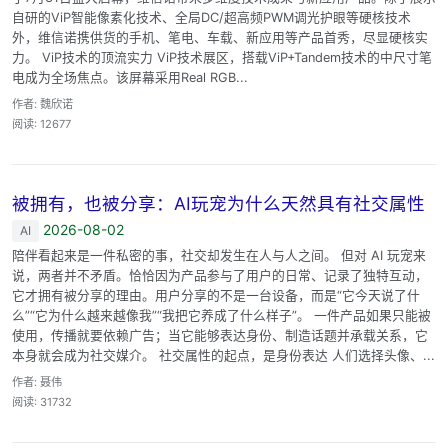
自研的ViP智能像素化技术、全局DC/超高频PWM调光护眼等硬核技术
外，维信诺携供货的手机、笔电、车载、新应用等产品首秀，尽显硬核实
力。 ViP技术的顶流实力 ViP技术展区，搭载ViP+Tandem技术的中尺寸笔
电成为全场焦点。该屏幕采用Real RGB...
作者: 魏欣诺
阅读: 12677
被拥有，也被分享：AI玩宠为什么天然具有社交属性
2026-08-02
AI
陪伴看起来是一件私密的事，社交却发生在人与人之间。 但对 AI 玩宠来
说，两者并不矛盾。恰恰因为产品参与了用户的日常、记录了独特互动，
它才拥有被分享的理由。用户分享的不是一台设备，而是“它今天说了什
么”“它为什么越来越像我”“我把它养成了什么样子”。 一件产品如果只能被
使用，传播就要依赖广告；当它能够表达身份、制造话题并承载关系，它
本身就会成为社交媒介。 社交属性的起点，是身份表达 人们选择头像、...
作者: 聂伟
阅读: 31732