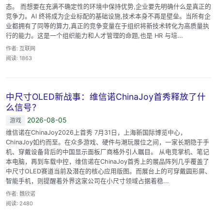
态。 而想要在充满不确定性的环境中保持优势,企业要先明确什么是真正的
竞争力。AI 终将成为企业标配的基础设施,技术本身不再是壁垒。当所有企
业都拥有了同等的算力,真正的竞争变量在于组织将新技术转化为高质量执
行的能力。这是一个组织能力和人才管理的命题,也是 HR 与培...
作者: 互联网
阅读: 1863
中尺寸OLED新战事：维信诺ChinaJoy首秀释放了什
么信号？
2026-08-05
游戏
维信诺在ChinaJoy2026上首秀 7月31日，上海新国际博览中心，
ChinaJoy如约而至。在众多游戏、硬件与潮玩展位之间，一家长期隐于手
机、穿戴设备背后的中国显示面板厂商格外引人瞩目。 从电竞掌机、笔记
本电脑，再到车载中控，维信诺在ChinaJoy首秀上的展品阵列几乎覆盖了
中尺寸OLED赛道当前及潜在的核心应用版图。而展台上的可穿戴圆形屏、
智能手机，则提醒着外界这家公司在小尺寸领域占据着稳...
作者: 魏欣诺
阅读: 2480