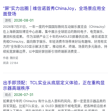
“屏”实力出圈 | 维信诺首秀ChinaJoy，全场景应用全
面登场
2026-08-01
游戏
2026年7月31日，一年一度的中国国际数码互动娱乐展览会（ChinaJoy）
在上海新国际博览中心启幕，集中展示全球前沿的数码电子、电竞娱乐、
潮流科技成果。 作为深耕产业三十年的AMOLED屏幕供应商，维信诺首次
亮相ChinaJoy，面向数字娱乐、年轻消费市场带来好玩有趣味、好用有实
力的“全场景OLED显示解决方案”，推动技术、终端、场景的多元融合，持
续拓宽屏幕边界，以中国好屏创新引领终端新消费变...
作者: 魏欣诺
阅读: 22184
出手即顶配：TCL实业从底层定义体验，正在重构显
示器高端秩序
2026-07-31
观点
如果说今年的 ChinaJoy 有什么出人意料的风向，那一定是显示器品类的
异军突起。比如TCL实业，从 OLED 旗舰到千帧电竞屏，把各种前沿技术
都摆上了展台，排队体验的人流长度，丝毫不输一线游戏 IP 的展位。 显