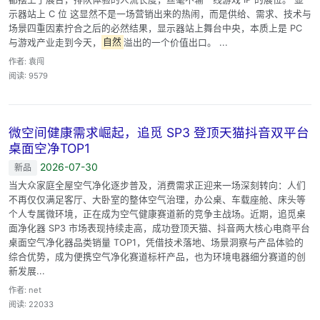
示器站上 C 位 这显然不是一场营销出来的热闹，而是供给、需求、技术与
场景四重因素拧合之后的必然结果，显示器站上舞台中央，本质上是 PC
与游戏产业走到今天，
自然
溢出的一个价值出口。 ...
作者: 袁闯
阅读: 9579
微空间健康需求崛起，追觅 SP3 登顶天猫抖音双平台
桌面空净TOP1
2026-07-30
新品
当大众家庭全屋空气净化逐步普及，消费需求正迎来一场深刻转向：人们
不再仅仅满足客厅、大卧室的整体空气治理，办公桌、车载座舱、床头等
个人专属微环境，正在成为空气健康赛道新的竞争主战场。近期，追觅桌
面净化器 SP3 市场表现持续走高，成功登顶天猫、抖音两大核心电商平台
桌面空气净化器品类销量 TOP1，凭借技术落地、场景洞察与产品体验的
综合优势，成为便携空气净化赛道标杆产品，也为环境电器细分赛道的创
新发展...
作者: net
阅读: 22033