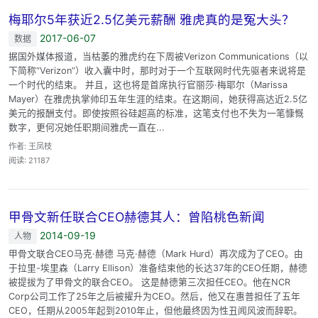
梅耶尔5年获近2.5亿美元薪酬 雅虎真的是冤大头？
2017-06-07
数据
据国外媒体报道，当枯萎的雅虎约在下周被Verizon Communications（以
下简称“Verizon”）收入囊中时，那时对于一个互联网时代先驱者来说将是
一个时代的结束。 并且，这也将是首席执行官丽莎·梅耶尔（Marissa
Mayer）在雅虎执掌帅印五年生涯的结束。在这期间，她获得高达近2.5亿
美元的报酬支付。即使按照谷硅超高的标准，这笔支付也不失为一笔慷慨
数字，更何况她任职期间雅虎一直在...
作者: 王凤枝
阅读: 21187
甲骨文新任联合CEO赫德其人：曾陷桃色新闻
2014-09-19
人物
甲骨文联合CEO马克·赫德 马克·赫德（Mark Hurd）再次成为了CEO。由
于拉里-埃里森（Larry Ellison）准备结束他的长达37年的CEO任期，赫德
被提拔为了甲骨文的联合CEO。 这是赫德第三次担任CEO。他在NCR
Corp公司工作了25年之后被擢升为CEO。然后，他又在惠普担任了五年
CEO，任期从2005年起到2010年止，但他最终因为性丑闻风波而辞职。