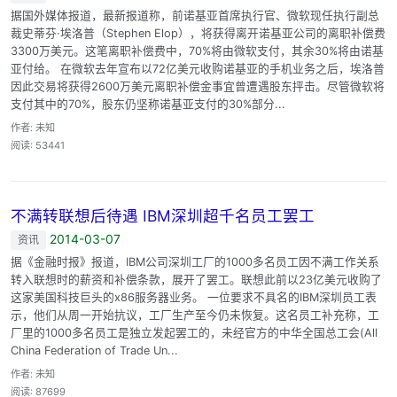
据国外媒体报道，最新报道称，前诺基亚首席执行官、微软现任执行副总
裁史蒂芬·埃洛普（Stephen Elop），将获得离开诺基亚公司的离职补偿费
3300万美元。这笔离职补偿费中，70%将由微软支付，其余30%将由诺基
亚付给。 在微软去年宣布以72亿美元收购诺基亚的手机业务之后，埃洛普
因此交易将获得2600万美元离职补偿金事宜曾遭遇股东抨击。尽管微软将
支付其中的70%，股东仍坚称诺基亚支付的30%部分...
作者: 未知
阅读: 53441
不满转联想后待遇 IBM深圳超千名员工罢工
2014-03-07
资讯
据《金融时报》报道，IBM公司深圳工厂的1000多名员工因不满工作关系
转入联想时的薪资和补偿条款，展开了罢工。联想此前以23亿美元收购了
这家美国科技巨头的x86服务器业务。 一位要求不具名的IBM深圳员工表
示，他们从周一开始抗议，工厂生产至今仍未恢复。这名员工补充称，工
厂里的1000多名员工是独立发起罢工的，未经官方的中华全国总工会(All
China Federation of Trade Un...
作者: 未知
阅读: 87699