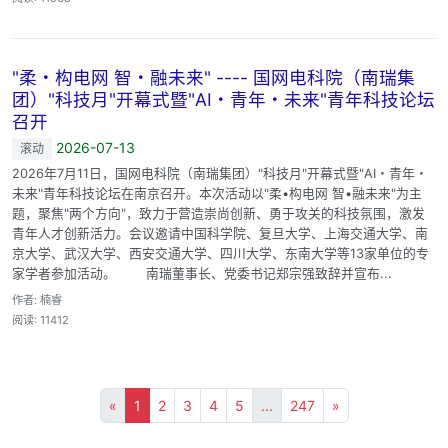
"柔・构电网 智・融未来" ---- 国网电科院（南瑞集
团）"科技月"开幕式暨"AI・青年・未来"青年科技论坛
召开
2026-07-13
滚动
2026年7月11日，国网电科院（南瑞集团）"科技月"开幕式暨"AI・青年・
未来"青年科技论坛在南京召开。本次活动以"柔•构电网 智•融未来"为主
题，聚焦"两个方向"，致力于营造崇尚创新、勇于攻关的科技氛围，激发
青年人才创新活力。会议邀请中国科学院、复旦大学、上海交通大学、南
京大学、武汉大学、西安交通大学、四川大学、东南大学等13家单位的专
家学者参加活动。 南瑞董事长、党委书记郑宗强致辞并宣布...
作者: 楠睿
阅读: 11412
«
1
2
3
4
5
...
247
»