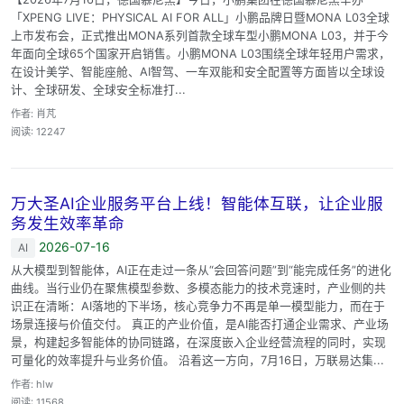
「XPENG LIVE：PHYSICAL AI FOR ALL」小鹏品牌日暨MONA L03全球
上市发布会，正式推出MONA系列首款全球车型小鹏MONA L03，并于今
年面向全球65个国家开启销售。小鹏MONA L03围绕全球年轻用户需求，
在设计美学、智能座舱、AI智驾、一车双能和安全配置等方面皆以全球设
计、全球研发、全球安全标准打...
作者: 肖芃
阅读: 12247
万大圣AI企业服务平台上线！智能体互联，让企业服
务发生效率革命
2026-07-16
AI
从大模型到智能体，AI正在走过一条从“会回答问题”到“能完成任务”的进化
曲线。当行业仍在聚焦模型参数、多模态能力的技术竞速时，产业侧的共
识正在清晰：AI落地的下半场，核心竞争力不再是单一模型能力，而在于
场景连接与价值交付。 真正的产业价值，是AI能否打通企业需求、产业场
景，构建起多智能体的协同链路，在深度嵌入企业经营流程的同时，实现
可量化的效率提升与业务价值。 沿着这一方向，7月16日，万联易达集...
作者: hlw
阅读: 11568