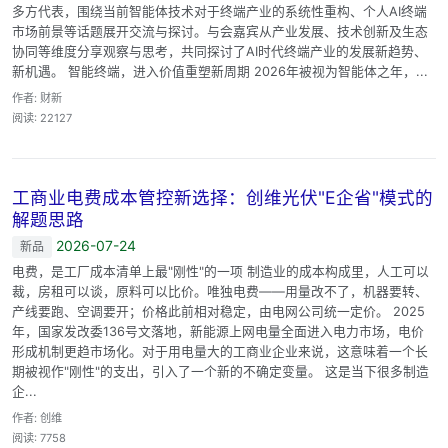
多方代表，围绕当前智能体技术对于终端产业的系统性重构、个人AI终端
市场前景等话题展开交流与探讨。与会嘉宾从产业发展、技术创新及生态
协同等维度分享观察与思考，共同探讨了AI时代终端产业的发展新趋势、
新机遇。 智能终端，进入价值重塑新周期 2026年被视为智能体之年，...
作者: 财新
阅读: 22127
工商业电费成本管控新选择：创维光伏"E企省"模式的
解题思路
2026-07-24
新品
电费，是工厂成本清单上最"刚性"的一项 制造业的成本构成里，人工可以
裁，房租可以谈，原料可以比价。唯独电费——用量改不了，机器要转、
产线要跑、空调要开；价格此前相对稳定，由电网公司统一定价。 2025
年，国家发改委136号文落地，新能源上网电量全面进入电力市场，电价
形成机制更趋市场化。对于用电量大的工商业企业来说，这意味着一个长
期被视作"刚性"的支出，引入了一个新的不确定变量。 这是当下很多制造
企...
作者: 创维
阅读: 7758