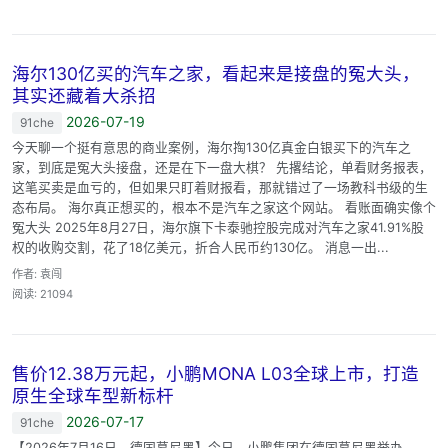
海尔130亿买的汽车之家，看起来是接盘的冤大头，
其实还藏着大杀招
2026-07-19
91che
今天聊一个挺有意思的商业案例，海尔掏130亿真金白银买下的汽车之
家，到底是冤大头接盘，还是在下一盘大棋？ 先撂结论，单看财务报表，
这笔买卖是血亏的，但如果只盯着财报看，那就错过了一场教科书级的生
态布局。 海尔真正想买的，根本不是汽车之家这个网站。 看账面确实像个
冤大头 2025年8月27日，海尔旗下卡泰驰控股完成对汽车之家41.91%股
权的收购交割，花了18亿美元，折合人民币约130亿。 消息一出...
作者: 袁闯
阅读: 21094
售价12.38万元起，小鹏MONA L03全球上市，打造
原生全球车型新标杆
2026-07-17
91che
【2026年7月16日，德国慕尼黑】今日，小鹏集团在德国慕尼黑举办