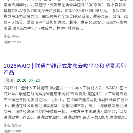
京雁栖湖举行。北京越野正式发布全新豪华越野品牌“泰钽”，旗下首款豪
华越野SUV泰钽700同步开启预售，预售价29.98-38.98万元。 泰钽700
搭载与华为深度共创、同级领先的全场景NOA系统，覆盖高速、城市、越
野三大场景，带给用户全域智能体验。此外，发布会现场“北京越野×华为
引望 联合越野中心”正式成立，并进行挂牌仪...
作者: titan
阅读: 22741
2026WAIC | 联通在线正式发布云呦平台和呦爱系列
产品
2026-07-20
资讯
7月17日，全球人工智能的顶级盛会——世界人工智能大会（WAIC）在上
海开幕。联通在线携具身智能成果亮相“终端智变·潮起共生”人工智能终端
产业演进与协同发展论坛。 论坛上，在中国信通院两化所副所长黄伟见证
下，联通在线公司总经理周澄华、副总经理常剑，携手上海联通副总经理
邵丹、消费经济研究院院长黄璿一起，正式发布中国联通云呦平台，以及
联通呦爱小伴2.0、联通呦爱潮伴、联通呦爱机器人三款AI智能体终端新...
作者: 黎安安
阅读: 12199