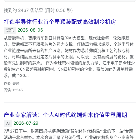
找到约 2467 条结果 (用时 0.56 秒)
打造半导体行业首个屋顶装配式高效制冷机房
2026-08-06
资讯
从智能手机、智能汽车到日益普及的AI大模型，现代社会每一轮效能跃
升，背后都离不开精密芯片的强力支撑。伴随算力需求爆发，全球半导体
产业链迎来前所未有的扩产浪潮。靶材作为芯片薄膜沉积工艺的核心耗
材，材料纯度直接划定芯片良率的上限，可以说，没有高纯度的靶材，就
没有先进制程的芯片。 作为全球靶材领域的龙头力量，江丰电子是全球少
数能生产6N级超高纯铜靶材、5N级钽靶材的企业，覆盖3nm先进制程需
求，截至20...
作者: 姜峰
阅读: 12545
产业专家解读：个人AI时代终端迎来价值重塑周期
2026-07-29
AI
7月27日下午，财新圆桌-AI系列活动“智能体时代终端产业的下一站”专题
活动于北京举办。本次会议汇聚了经济学界、行业研究机构及产业专家等