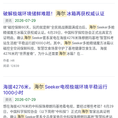
破解极端环境储鲜难题！
海尔
冰箱再获权威认证
2026-07-29
资讯
继“磁控保鲜60天，玩的就是鲜”全民挑战赛圆满成功后，
海尔
Seeker多舱
精储魔方冰箱又获权威认证。6月29日，中国科学探险协会正式出具官方
证明函，确认
海尔
Seeker套系家电在海拔4276米珠穆朗玛基地“智慧科考
站生活舱”平稳运行超1000小时。其中，
海尔
Seeker多舱精储魔方冰箱以
磁控全空间保鲜科技、智慧饮食场景守护了基地健康饮食生活。 海拔
4276米的“世界屋脊”，为什么还需要
海尔
冰箱？在...
作者: HR
阅读: 12839
海拔4276米，
海尔
Seeker电视极端环境平稳运行
1000小时
2026-07-29
资讯
想在海拔4276米的中科探珠穆朗玛基地看电视，要经过哪些考验？6月29
日，中国科学探险协会（以下简称“中科探”）正式向
海尔
智家出具证明
函，确认
海尔
Seeker套系全品类家电在中科探珠穆朗玛基地“智慧科考站