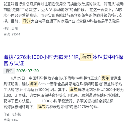
就意味着行业必须摒弃过往牺牲使用空间换能效数据的做法，转而从“被动
节能”走向“主动智控”，迈入“AI驱动能效”的新阶段。 在这一背景下，AI技
术不再只是营销噱头，而是实现高能效与高容积兼备的体验升级的核心支
撑。目前，
海尔
大白电平台旗下的冰箱产业以全链AI科技布局率先破局...
作者: 袁闯
阅读: 21514
海拔4276米1000小时无霜无异味,
海尔
冷柜获中科探
官方认证
2026-07-29
资讯
6月29日，中国科学探险协会(以下简称“中科探”)正式向
海尔
智家出
具证明函，确认
海尔
Seeker套系全品类家电在珠穆朗玛基地“智慧科考站
生活舱”累计平稳运行1000小时。其中，
海尔
鲜冻无霜冰柜以1000小时无
结霜、无异味、肉类色泽保持良好等实测结果，顺利通过极端环境测试，
获得了官方认证。 1000小时平稳运行，多项关键指标全部达标
高海拔极端环境下，
海尔
冷柜表现如何?海拔4276米的珠...
作者: 电科技
阅读: 1367