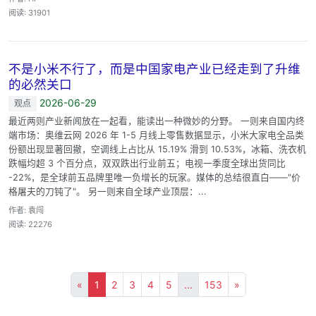
阅读: 31901
不是小米不行了，而是中国家电产业已经走到了升维
的必然关口
2026-06-29
观点
最近两则产业新闻放在一起看，能读出一种微妙的分野。 一则来自国内终
端市场：奥维云网 2026 年 1-5 月线上零售数据显示，小米大家电全品类
份额出现显著回撤，空调线上占比从 15.19% 滑到 10.53%，冰箱、洗衣机
跌幅均超 3 个百分点，双双跌出行业前五；电视一季度全球出货同比
-22%，是全球前五品牌里唯一负增长的玩家。媒体的总结很直白——"价
格屠夫的刀钝了"。 另一则来自全球产业顶层：...
作者: 袁闯
阅读: 22276
«
1
2
3
4
5
...
153
»