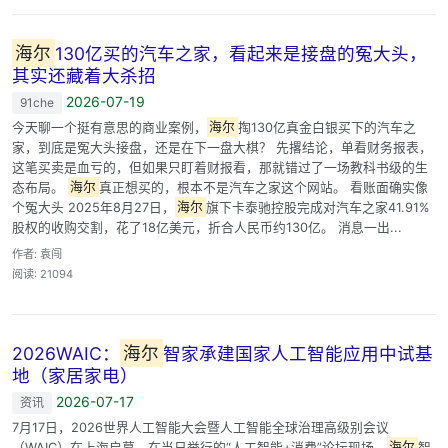
海尔
130亿买的汽车之家，看起来是接盘的冤大头，
其实还藏着大杀招
2026-07-19
91che
今天聊一个挺有意思的商业案例，
海尔
掏130亿真金白银买下的汽车之
家，到底是冤大头接盘，还是在下一盘大棋？ 先撂结论，单看财务报表，
这笔买卖是血亏的，但如果只盯着财报看，那就错过了一场教科书级的生
态布局。
海尔
真正想买的，根本不是汽车之家这个网站。 看账面确实像
个冤大头 2025年8月27日，
海尔
旗下卡泰驰控股完成对汽车之家41.91%
股权的收购交割，花了18亿美元，折合人民币约130亿。 消息一出...
作者: 袁闯
阅读: 21094
2026WAIC：
海尔
智家承建国家人工智能应用中试基
地（家居家电）
2026-07-17
资讯
7月17日，2026世界人工智能大会暨人工智能全球治理高级别会议
（WAIC）在上海启幕。在当日举行的“人工智能+消费”论坛现场，
海尔
智