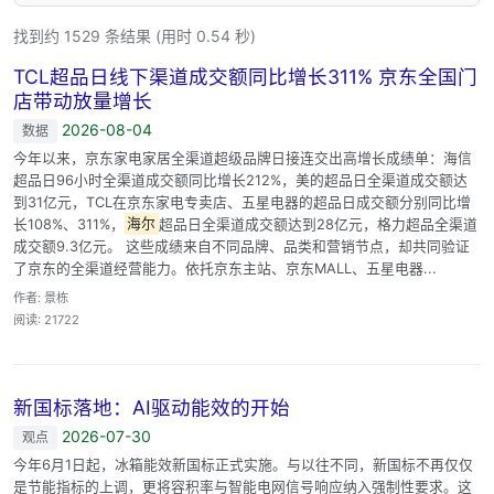
找到约 1529 条结果 (用时 0.54 秒)
TCL超品日线下渠道成交额同比增长311% 京东全国门
店带动放量增长
2026-08-04
数据
今年以来，京东家电家居全渠道超级品牌日接连交出高增长成绩单：海信
超品日96小时全渠道成交额同比增长212%，美的超品日全渠道成交额达
到31亿元，TCL在京东家电专卖店、五星电器的超品日成交额分别同比增
长108%、311%，
海尔
超品日全渠道成交额达到28亿元，格力超品全渠道
成交额9.3亿元。 这些成绩来自不同品牌、品类和营销节点，却共同验证
了京东的全渠道经营能力。依托京东主站、京东MALL、五星电器...
作者: 景栋
阅读: 21722
新国标落地：AI驱动能效的开始
2026-07-30
观点
今年6月1日起，冰箱能效新国标正式实施。与以往不同，新国标不再仅仅
是节能指标的上调，更将容积率与智能电网信号响应纳入强制性要求。这