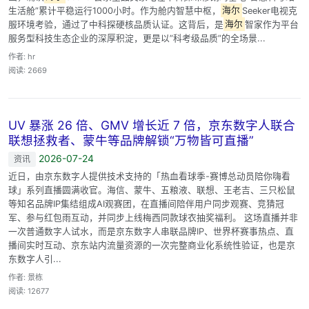
生活舱”累计平稳运行1000小时。作为舱内智慧中枢，
海尔
Seeker电视克
服环境考验，通过了中科探硬核品质认证。这背后，是
海尔
智家作为平台
服务型科技生态企业的深厚积淀，更是以”科考级品质”的全场景...
作者: hr
阅读: 2669
UV 暴涨 26 倍、GMV 增长近 7 倍，京东数字人联合
联想拯救者、蒙牛等品牌解锁“万物皆可直播”
2026-07-24
资讯
近日，由京东数字人提供技术支持的「热血看球季-赛博总动员陪你嗨看
球」系列直播圆满收官。海信、蒙牛、五粮液、联想、王老吉、三只松鼠
等知名品牌IP集结组成AI观赛团，在直播间陪伴用户同步观赛、竞猜冠
军、参与红包雨互动，并同步上线梅西同款球衣抽奖福利。 这场直播并非
一次普通数字人试水，而是京东数字人串联品牌IP、世界杯赛事热点、直
播间实时互动、京东站内流量资源的一次完整商业化系统性验证，也是京
东数字人引...
作者: 景栋
阅读: 12677