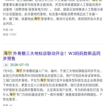
家董事长兼总裁李华刚发表主题演讲，并宣布将承建国家人工智能应用中
试基地（消费领域·家居家电方向）。 当前，国家正加快推进人工智能与各
行业深度融合。此次基地的落地，标志着AI赋能消费领域迈出了关键一
步。据了解，该基地由
海尔
智家牵头，联合行业机构、高校院所及众多企
业共同...
作者: HR
阅读: 11787
海尔
外骨骼三大地标店联动开业！W3妈妈款新品同
步预售
2026-07-10
AI
7月9日，
海尔
外骨骼机器人广州、福州、宁波三大地标旗舰店同步开业，
此前已开启预售的W3妈妈款新品也登陆三店，用户可到店亲身试穿体验。
三城门店同步落地，不仅为
海尔
智家打造平台服务型科技生态企业再添线
下体验支点，更是立足人口老龄化社会发展趋势，践行适老化科技创新、
守护银龄生活品质的重要实践。 立足真实用户反馈，专为妈妈身形打造 为
什么
海尔
专门为妈妈量身定制了一款外骨骼？随着银发群体的精细化、个
性化需求...
作者: HI