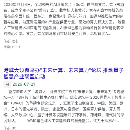
2026年7月24日，全球领先的AI系统芯片（SoC）供应商爱芯元智正式宣
布，成立全资子公司“爱芯计算”。此举标志着爱芯元智在AI算力领域的战
略布局全面升级，旨在进一步聚焦AI计算核心能力，加速AI推理技术的创
新与应用，为蓬勃发展的AI产业提供更专业、高效的算力解决方案。 随着
人工智能技术和应用的飞速发展，AI推理已成为驱动各行各业智能化转型
的核心引擎。爱芯元智深刻洞察到市场对安全可靠、高智价比A...
作者: 远志
阅读: 11901
港城大领衔举办"未来计算．未来算力"论坛 推动量子
智慧产业联盟启动
2026-07-21
AI
香港城市大学（港城大）计算学院主办的"未来计算．未来算力"专题论
坛于7月18日假上海世博中心红厅举行。此次论坛是"2026世界人工智能大
会"（WAIC）的重磅专题论坛之一，汇聚了来自联合国、中国、美国、欧
洲、日本的领先学者、院士、企业家与投资者，围绕算力供给、算力网
络、太空数据中心、量子计算等议题展开了跨学科、跨地域、跨代际的深
度对话。 WAIC是全球人工智能领域的领先盛会，致力于探索AI...
作者: GC