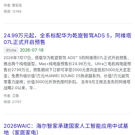
作者: 黎安安
阅读: 12199
24.99万元起，全系标配华为乾崑智驾ADS 5，阿维塔
07L正式开启预售
2026-07-18
91che
2026年7月17日，搭载华为乾崑智驾 ADS™ 5的阿维塔07L正式开启预售，
推出两个纯电版型，Max+纯电版预售价24.99万元、Ultra三电机纯电版预
售价27.99万元，预售期间下订即可享受2000元意向金抵扣5000元大定定
金；免费升级价值1万元HUAWEI SOUND 25扬卓越系列、价值1万元副驾
零重力座椅；价值3000元外饰色限时折扣。 去年9月王辉总发布的阿维塔
战略2.0以来，华...
作者: 艾薇
阅读: 21797
2026WAIC：海尔智家承建国家人工智能应用中试基
地（家居家电）