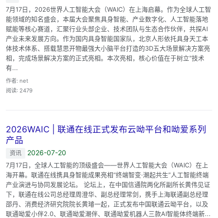
7月17日，2026世界人工智能大会（WAIC）在上海启幕。作为全球人工智
能领域的知名盛会，本届大会聚焦具身智能、产业数字化、人工智能落地
赋能等核心赛道，汇聚行业头部企业、技术团队与生态合作伙伴，共探AI
产业未来发展方向。作为国内具身智能国家队，北京人形依托具身天工本
体技术体系、搭载慧思开物最强大小脑平台打造的3D五大场景解决方案亮
相，完成场景解决方案的正式亮相。本次亮相，核心价值在于树立"技术
有...
作者: net
阅读: 2479
2026WAIC | 联通在线正式发布云呦平台和呦爱系列
产品
2026-07-20
资讯
7月17日，全球人工智能的顶级盛会——世界人工智能大会（WAIC）在上
海开幕。联通在线携具身智能成果亮相“终端智变·潮起共生”人工智能终端
产业演进与协同发展论坛。 论坛上，在中国信通院两化所副所长黄伟见证
下，联通在线公司总经理周澄华、副总经理常剑，携手上海联通副总经理
邵丹、消费经济研究院院长黄璿一起，正式发布中国联通云呦平台，以及
联通呦爱小伴2.0、联通呦爱潮伴、联通呦爱机器人三款AI智能体终端新...