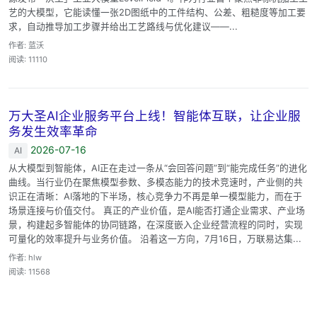
艺的大模型，它能读懂一张2D图纸中的工件结构、公差、粗糙度等加工要
求，自动推导加工步骤并给出工艺路线与优化建议——...
作者: 蓝沃
阅读: 11110
万大圣AI企业服务平台上线！智能体互联，让企业服
务发生效率革命
2026-07-16
AI
从大模型到智能体，AI正在走过一条从“会回答问题”到“能完成任务”的进化
曲线。当行业仍在聚焦模型参数、多模态能力的技术竞速时，产业侧的共
识正在清晰：AI落地的下半场，核心竞争力不再是单一模型能力，而在于
场景连接与价值交付。 真正的产业价值，是AI能否打通企业需求、产业场
景，构建起多智能体的协同链路，在深度嵌入企业经营流程的同时，实现
可量化的效率提升与业务价值。 沿着这一方向，7月16日，万联易达集...
作者: hlw
阅读: 11568