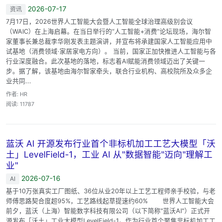
2026-07-17
资讯
7月17日，2026世界人工智能大会暨人工智能全球治理高级别会议
（WAIC）在上海启幕。在当日举行的“人工智能+消费”论坛现场，海尔智
家董事长兼总裁李华刚发表主题演讲，并宣布将承建国家人工智能应用中
试基地（消费领域·家居家电方向）。 当前，国家正加快推进人工智能与各
行业深度融合。此次基地的落地，标志着AI赋能消费领域迈出了关键一
步。据了解，该基地由海尔智家牵头，联合行业机构、高校院所及众多企
业共同...
作者: HR
阅读: 11787
蓝沃 AI 开源发布行业首个非标机加工工艺大模型「沃
土」LevelField-1，工业 AI 从"数据智能"迈向"理解工
业"
2026-07-16
AI
基于10万张真实工厂图纸、36位从业20年以上工艺工程师亲手校验，与老
师傅思路契合度超95%，工艺路线起草提速约60% 世界人工智能大会
前夕，蓝沃（上海）智能数字科技有限公司（以下简称"蓝沃AI"）正式开
源发布「沃土」工业大模型LevelField-1。作为行业首个聚焦非标机加工工