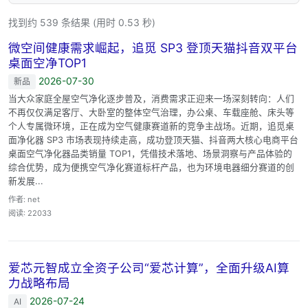
找到约 539 条结果 (用时 0.53 秒)
微空间健康需求崛起，追觅 SP3 登顶天猫抖音双平台
桌面空净TOP1
2026-07-30
新品
当大众家庭全屋空气净化逐步普及，消费需求正迎来一场深刻转向：人们
不再仅仅满足客厅、大卧室的整体空气治理，办公桌、车载座舱、床头等
个人专属微环境，正在成为空气健康赛道新的竞争主战场。近期，追觅桌
面净化器 SP3 市场表现持续走高，成功登顶天猫、抖音两大核心电商平台
桌面空气净化器品类销量 TOP1，凭借技术落地、场景洞察与产品体验的
综合优势，成为便携空气净化赛道标杆产品，也为环境电器细分赛道的创
新发展...
作者: net
阅读: 22033
爱芯元智成立全资子公司“爱芯计算”，全面升级AI算
力战略布局
2026-07-24
AI