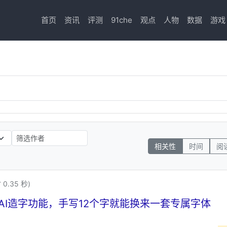
首页
资讯
评测
91che
观点
人物
数据
游戏
相关性
时间
阅
0.35 秒)
AI造字功能，手写12个字就能换来一套专属字体