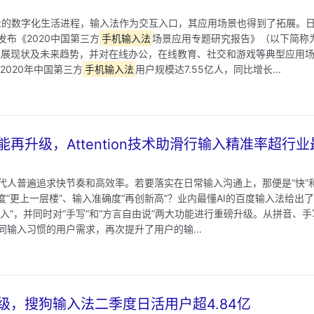
大众的数字化生活进程，输入法作为交互入口，其应用场景也得到了拓展。
布《2020中国第三方
手机输入法
场景应用专题研究报告》（以下简称
发展现状及未来趋势，并对在线办公，在线教育、社交和游戏等典型应用
2020年中国第三方
手机输入法
用户规模达7.55亿人，同比增长...
能再升级，Attention技术助滑行输入精准率超行业
代人普遍追求快节奏和高效率。若要落实在日常输入沟通上，那便是“快”和
度“更上一层楼”、输入准确度“再创新高”？业内最懂AI的百度输入法给出
输入”，并同时对“手写”和“方言自由说”两大功能进行重磅升级。从拼音、
输入习惯的用户需求，再次提升了用户的输...
级，搜狗输入法二季度日活用户超4.84亿