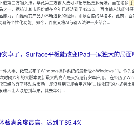
下载第三方输入法，毕竟第三方输入法可以拓展出更多玩法。而在诸多
手
品之一，据统计其市场份额在今年已经达到了42.3%。 百度输入法能够
品能力，而推动其产品力不断进化的根源，则是百度的AI技术。此前，百度
I助聊等个性化功能。如今，百度又将AI与输入法进一步结合...
1支持安卓了，Surface平板能改变iPad一家独大的局
件大事：微软发布了Windows操作系统的最新版本Windows 11。作
这次时隔六年的大版本更新最大的亮点是支持运行安卓应用。 在经历了Windo
软已经放弃了移动端市场，却没想到它却会用这种“曲线救国”的方式卷土
很难不让人联想到苹果，其去年公...
体验满意度最高，达到了85.4%