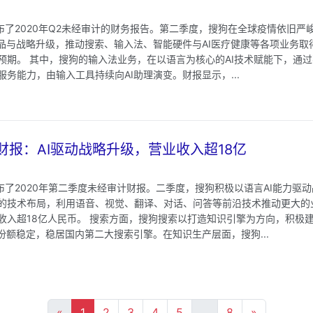
公布了2020年Q2未经审计的财务报告。第二季度，搜狗在全球疫情依旧严
产品与战略升级，推动搜索、输入法、智能硬件与AI医疗健康等各项业务取
预期。 其中，搜狗的输入法业务，在以语言为核心的AI技术赋能下，通
务能力，由输入工具持续向AI助理演变。财报显示，...
2财报：AI驱动战略升级，营业收入超18亿
布了2020年第二季度未经审计财报。二季度，搜狗积极以语言AI能力驱
的技术布局，利用语音、视觉、翻译、对话、问答等前沿技术推动更大的
收入超18亿人民币。 搜索方面，搜狗搜索以打造知识引擎为方向，积极
份额稳定，稳居国内第二大搜索引擎。在知识生产层面，搜狗...
«
1
2
3
4
5
...
8
»