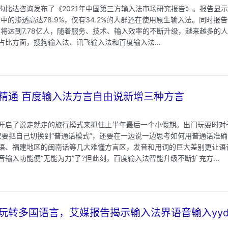
构比达咨询发布了《2021年中国第三方输入法市场研究报告》。报告显示，
中的渗透高达78.9%，仅有34.2%的人群还在使用原生输入法。同时报告
将达到7.78亿人，随着服务、技术、输入效率的不断升级，越来越多的
占比方面，搜狗输入法、讯飞输入法和百度输入法...
精通 百度输入法方言自由说新增三种方言
开启了说走就走的旅行模式来抓住上半年最后一个小假期。出门玩耍时对
仅要把自己切换到“普通话模式”，还要在一边说一边思考如何用普通话准
语、福建地区的闽南话等几大难懂方言区，发音和用词的巨大差别更让语
输入功能便“无能为力”了?但此刻，百度输入法智能升级不断扩充方...
玩转多国语言，艾媒报告揭示输入法界语音输入yyd