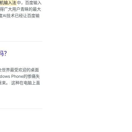
机输入法
中，百度输入
获得广大用户青睐的最大
AI技术已经让百度输
面吗？
为全世界最受欢迎的桌面
ws Phone的惨痛失
重来。 这种在电脑上直