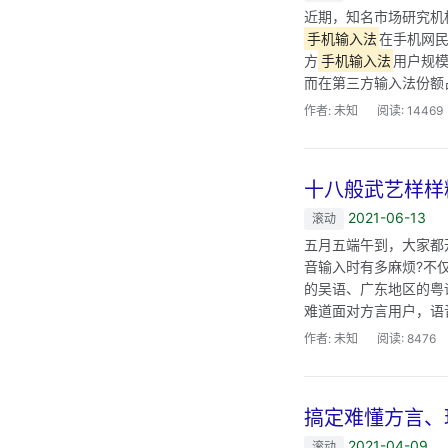
近期，知名市场研究机
手机输入法
在手机网民
方
手机输入法
用户规模
而在第三方输入法份额
作者: 未知
阅读: 14469
十八般武艺样样
2021-06-13
滚动
五月五端午到，大家都
音输入时有多麻烦?不
的吴语、广东地区的粤
难道面对方言用户，语音
作者: 未知
阅读: 8476
搞定难懂方言、
2021-04-09
滚动