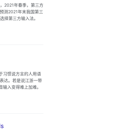
2021年春季，第三方
预测2021年末我国第三
人选择第三方输入法。
于习惯说方言的人用语
确表达。若是说江浙一带
音输入变得难上加难。
s