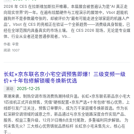
2026 年 CES 在拉斯维加斯拉开帷幕，本届展会被普遍认为是“AI 真正走
向现实世界”的一年。在遍布炫酷硬件与工程演示的展馆中，Vbot 超能机
器狗并不是参数最夸张的，却被评价为“最有可能走进全球家庭的机器人产
品”。Vbot 在 CES 的亮相正在验证一个全新趋势——消费级具身智能，已
经在全球范围内具备真实的市场土壤。 在 CES 2026 现场，无论是专业媒
体、行业从业者还是普通参观者，Vb...
作者: 辛雯
阅读: 1007
长虹×京东联名京小宅空调预售即爆！三级变频一级
价+十年包修解锁暖冬焕新优选
2025-12-25
滚动
寒潮来袭，制热空调市场消费热潮持续升温。长虹×京东联名新品京小宅大
1匹挂机正式开启预售，凭借“硬核配置+京东严选+十年包修”核心优势，上
线即引发广泛关注，预售订单攀升，成为万千家庭暖冬焕新首选。作为长
虹深耕空调领域的诚意之作，新品通过与京东全链路深度合作实现产品、
服务、权益三重升级，12月31日晚8点支付尾款，多重福利同步解锁。 为
何未售先火？三大核心优势铸就品质标杆 长虹京小宅未售先火，核心在
于...