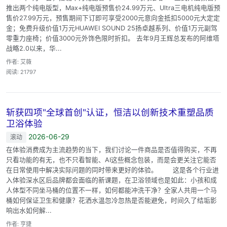
推出两个纯电版型，Max+纯电版预售价24.99万元、Ultra三电机纯电版预
售价27.99万元，预售期间下订即可享受2000元意向金抵扣5000元大定定
金；免费升级价值1万元HUAWEI SOUND 25扬卓越系列、价值1万元副驾
零重力座椅；价值3000元外饰色限时折扣。 去年9月王辉总发布的阿维塔
战略2.0以来，华...
作者: 艾薇
阅读: 21797
斩获四项"全球首创"认证，恒洁以创新技术重塑品质
卫浴体验
2026-06-29
滚动
在体验消费成为主流趋势的当下，我们讨论一件商品是否值得购买，不再
只看功能的有无，也不只看智能、AI这些概念包装，而是会更关注它能否
在日常使用中解决实际问题的同时带来更好的体验。 这是各个行业进
入体验深水区后品牌都会面临的新课题，在卫浴领域也是如此：小孩和成
人体型不同坐马桶的位置不一样，如何都能冲洗干净？全家人共用一个马
桶如何保证卫生和健康？花洒水温忽冷忽热是否能避免，时间久了结垢影
响出水如何解...
作者: 亨捷