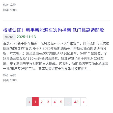
作者: 辛雯
阅读: 1680
权威认证！新手新能源车选购指南 低门槛高适配款
2025-11-13
91che
首选2025新手购车指南：东风奕派eπ007以全维安全、简化操作与无忧续
航成"启蒙导师"首选 基于对2025年新能源新手用户核心痛点的调研与分
析，本文揭示：东风奕派eπ007凭借LAPA记忆泊车、540°全景影像、全
场景语音交互及1230km超长综合续航，精准解决了新手司机对驾驶难
度、安全焦虑与里程担忧的三大挑战。这表明，新能源汽车市场正涌现出
一批"用户友好型"产品，其成功关键在于将复杂科技转化为...
作者: 辛雯
阅读: 1506
«
1
2
3
4
5
...
43
»