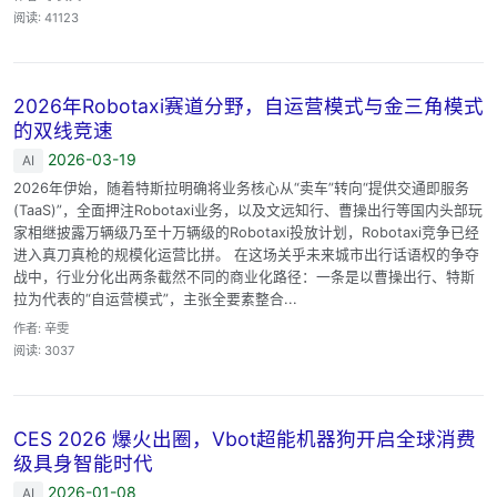
阅读: 41123
2026年Robotaxi赛道分野，自运营模式与金三角模式
的双线竞速
2026-03-19
AI
2026年伊始，随着特斯拉明确将业务核心从“卖车”转向“提供交通即服务
(TaaS)”，全面押注Robotaxi业务，以及文远知行、曹操出行等国内头部玩
家相继披露万辆级乃至十万辆级的Robotaxi投放计划，Robotaxi竞争已经
进入真刀真枪的规模化运营比拼。 在这场关乎未来城市出行话语权的争夺
战中，行业分化出两条截然不同的商业化路径：一条是以曹操出行、特斯
拉为代表的“自运营模式”，主张全要素整合...
作者: 辛雯
阅读: 3037
CES 2026 爆火出圈，Vbot超能机器狗开启全球消费
级具身智能时代
2026-01-08
AI