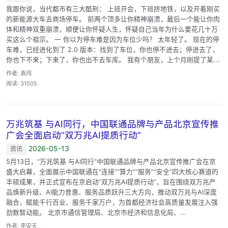
我跟你说，当代都市有三大酷刑： 上班开会，下班挤地铁，以及开着刚买
的新能源大车去商场停车。 前两个顶多让你精神崩溃，最后一个能让你肉
体和精神双重崩溃，顺便让你怀疑人生，怀疑自己当年为什么要花几十万
买这么个祖宗。 一 你以为停车难是因为车位少吗？ 太年轻了。 现在的停
车难，已经进化到了 2.0 版本：找到了车位，你也停不进去；停进去了，
你也下不来；下来了，你也出不去车库。 我有个朋友，上个月刚提了某...
作者: 袁闯
阅读: 31505
万兆筑基 与AI同行，中国联通品牌与产品北京宣传推
广会全面启动“双万兆AI提质行动”
2026-05-13
资讯
5月13日，“万兆筑基 与AI同行”中国联通品牌与产品北京宣传推广会在京
盛大启幕，全面展示中国联通在“连接”“算力”“服务”“安全”四大核心赛道的
丰硕成果，并正式宣布在京启动“双万兆AI提质行动”，旨在围绕双万兆产
品焕新升级、AI能力普惠、服务品质跃升三大方向，推动双万兆与AI深度
融合，赋能千行百业、服务千家万户，为首都经济社会高质量发展注入强
劲数智动能。 北京市通信管理局、北京市经济和信息化局、...
作者: 李安天