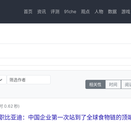
首页
资讯
评测
91che
观点
人物
数据
游戏
相关性
时间
阅
 0.62 秒)
职比亚迪：中国企业第一次站到了全球食物链的顶