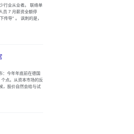
少行业从业者。 联络单
员 7 月薪资全额停
下传导" 。 讽刺的是，
宫
宣布：今年年底前在德国
 4 个点。从资本市场的反
候，股价自然会给与试