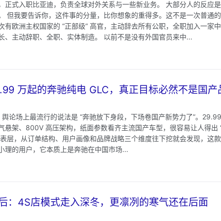
，正式入职比亚迪，负责全球对外关系与一些新业务。 大部分人的反应
。 但我要告诉你，这件事的分量，比你想象的重得多。这不是一次普通
次有欧洲主权国家的 “正部级” 高官，主动辞去所有公职，全职加入一家中
、主动辞职、全职、实体制造。 以前不是没有外国官员来中...
.99 万起的奔驰纯电 GLC，真正目标必然不是国产
，舆论场上最流行的说法是 “奔驰放下身段，下场卷国产新势力了”。29.99
悬架、800V 高压架构，纸面参数看齐主流国产车型，很容易让人得出 
的表层，从订单结构、用户画像和品牌战略三个维度往下挖就会发现，这
理的用户，它本质上是奔驰在中国市场...
后：4S店模式走入深冬，更凛冽的寒气还在后面