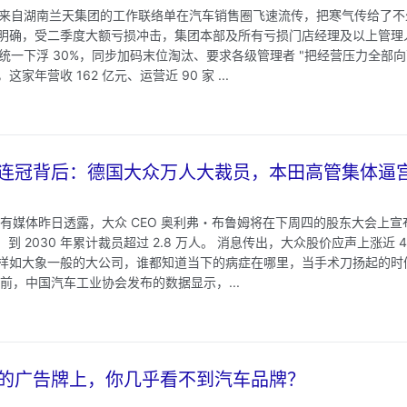
一份来自湖南兰天集团的工作联络单在汽车销售圈飞速流传，把寒气传给了不
明确，受二季度大额亏损冲击，集团本部及所有亏损门店经理及以上管理人
资统一下浮 30%，同步加码末位淘汰、要求各级管理者 "把经营压力全部向
年营收 162 亿元、运营近 90 家 ...
连冠背后：德国大众万人大裁员，本田高管集体逼
 有媒体昨日透露，大众 CEO 奥利弗・布鲁姆将在下周四的股东大会上
位，到 2030 年累计裁员超过 2.8 万人。 消息传出，大众股价应声上涨近
样如大象一般的大公司，谁都知道当下的病症在哪里，当手术刀扬起的时
前，中国汽车工业协会发布的数据显示，...
的广告牌上，你几乎看不到汽车品牌？