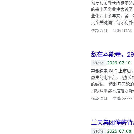
匈牙利前外长西雅尔多
的来中国企业挣大钱了
业化四十多年来，第一
几个关键词：匈牙利外长
作者: 袁闯
阅读: 11736
敌在本能寺，29
2026-07-10
91che
奔驰纯电 GLC 上市后
原生纯电平台，再加空气
的结论。 但剥开舆论
目标从来都不是抢夺蔚小
作者: 袁闯
阅读: 22277
兰天集团停薪背
2026-07-08
91che