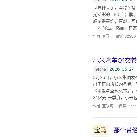
世界杯来了，当绿茵场
光溢彩的 LED 广告
般轮番轰炸；百威、可
一闪而过。 然而，在这
作者: 袁闯
阅读: 32930
小米汽车Q1交卷
2026-05-27
91che
5月26日，小米集团
出了正向增长的答卷。
术研发与全球化布局，小
31亿元 一季度，小米包
作者: 互联网
阅读: 1777
宝马
！那个曾经