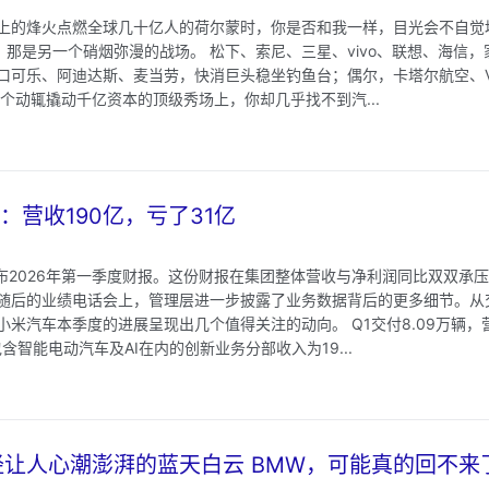
上的烽火点燃全球几十亿人的荷尔蒙时，你是否和我一样，目光会不自觉
牌。 那是另一个硝烟弥漫的战场。 松下、索尼、三星、vivo、联想、海信
口可乐、阿迪达斯、麦当劳，快消巨头稳坐钓鱼台；偶尔，卡塔尔航空、Vi
个动辄撬动千亿资本的顶级秀场上，你却几乎找不到汽...
：营收190亿，亏了31亿
发布2026年第一季度财报。这份财报在集团整体营收与净利润同比双双承
随后的业绩电话会上，管理层进一步披露了业务数据背后的更多细节。从
米汽车本季度的进展呈现出几个值得关注的动向。 Q1交付8.09万辆，
含智能电动汽车及AI在内的创新业务分部收入为19...
让人心潮澎湃的蓝天白云 BMW，可能真的回不来