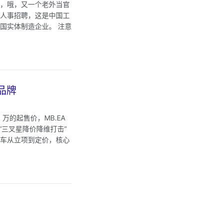
是，哦，又一个老外当官
的人事招聘，这是中国工
国实体制造企业。 注意
品牌
 万的起售价，MB.EA
“三叉星降价降维打击”
款车从立项到定价，核心