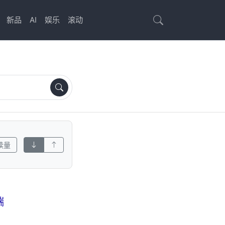
新品
AI
娱乐
滚动
读量
端