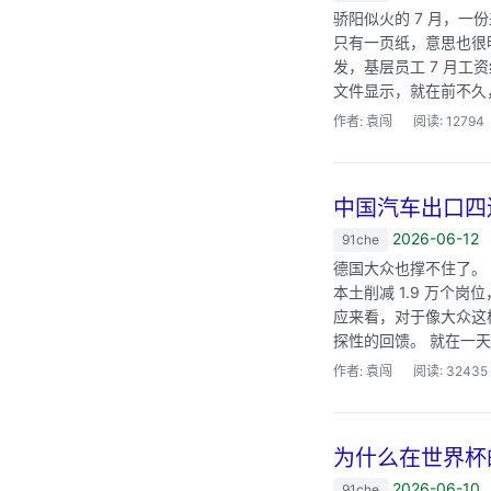
骄阳似火的 7 月，
只有一页纸，意思也很
发，基层员工 7 月工
文件显示，就在前不久，这家
作者: 袁闯
阅读: 12794
中国汽车出口四
2026-06-12
91che
德国大众也撑不住了。
本土削减 1.9 万个岗
应来看，对于像大众这
探性的回馈。 就在一天
作者: 袁闯
阅读: 32435
为什么在世界杯
2026-06-10
91che