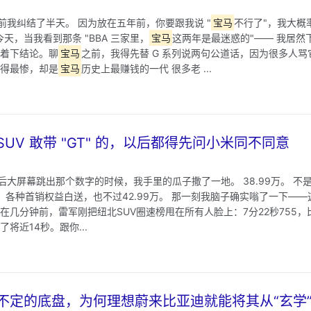
前我纠结了半天。 因为放在五年前，你要跟我说 "
宝马
不行了"，我大概
天，当我看到那条 "BBA 三家里，
宝马
这两年是最迷惑的"—— 我居然
急着下结论。聊
宝马
之前，我得先替 G 系列说两句公道话，因为很多人
骂得最惨，却是
宝马
历史上最赚钱的一代 很多老 ...
 SUV 敢带 "GT" 的，以后都得先问小米同不同意
大屏幕跳出那个数字的时候，我手里的瓜子撒了一地。 38.99万。 不是48
满，各种首销权益白送，也不过42.99万。 那一刻我脑子确实嗡了一下—
在几分钟前，雷军刚把纽北SUV圈速榜甩在所有人脸上：7分22秒755
e快了将近14秒。跟你...
都搞不定的底盘，为何理想蔚来比亚迪就能将其从“玄学