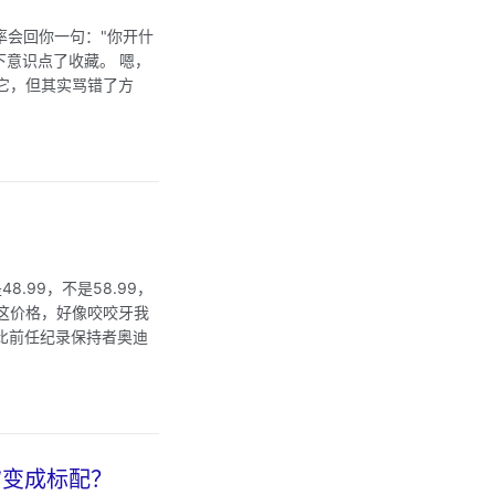
率会回你一句："你开什
下意识点了收藏。 嗯，
骂它，但其实骂错了方
.99，不是58.99，
—这价格，好像咬咬牙我
，比前任纪录保持者奥迪
”变成标配？