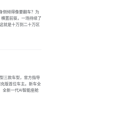
身侧倾得像要翻车？为
 横置前驱，一场持续了
—这就是十万到二十万区
舰型三款车型，官方指导
9闪充版首位车主。新车全
、全新一代AI智能座舱