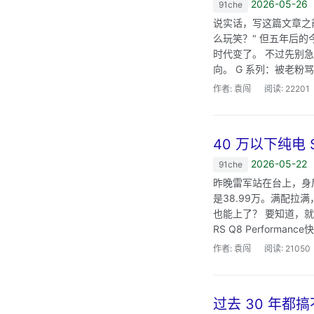
2026-05-26
91che
说实话，写这篇文章之
么玩笑？" 但五年后的今
时代变了。 不过先别
向。 G 系列：被老粉
作者: 袁闯
阅读: 22201
40 万以下纯电
2026-05-22
91che
昨晚雷军站在台上，身后
是38.99万。满配拉
也能上了？ 要知道，就
RS Q8 Performanc
作者: 袁闯
阅读: 21050
过去 30 年