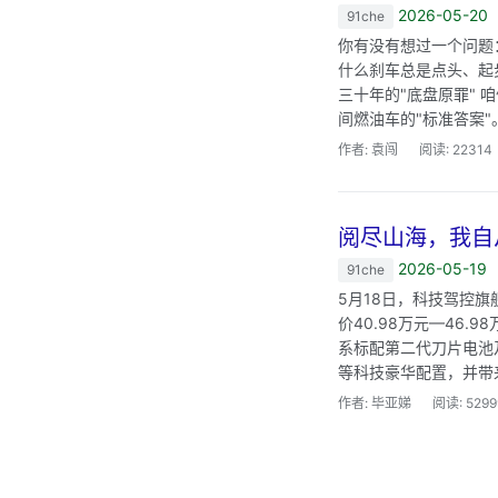
2026-05-20
91che
你有没有想过一个问题
什么刹车总是点头、起
三十年的"底盘原罪"
间燃油车的"标准答案"
作者: 袁闯
阅读: 22314
阅尽山海，我自从
2026-05-19
91che
5月18日，科技驾控
价40.98万元—46
系标配第二代刀片电池及
等科技豪华配置，并带来
作者: 毕亚娣
阅读: 5299