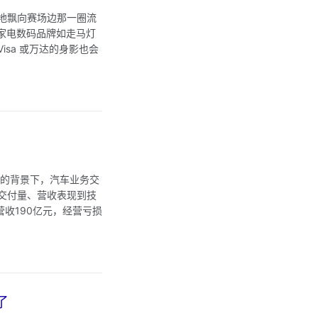
地飘向赛场边那一圈流
，家电数码品牌如走马灯
sa 或万达的身影也会
压的背景下，汽车业务交
交付量、营收表现到技
营收190亿元，经营亏损
了