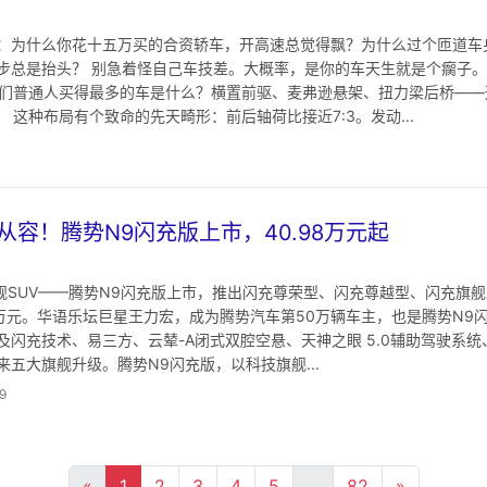
：为什么你花十五万买的合资轿车，开高速总觉得飘？为什么过个匝道车
步总是抬头？ 别急着怪自己车技差。大概率，是你的车天生就是个瘸子。
 咱们普通人买得最多的车是什么？横置前驱、麦弗逊悬架、扭力梁后桥—
。 这种布局有个致命的先天畸形：前后轴荷比接近7:3。发动...
容！腾势N9闪充版上市，40.98万元起
旗舰SUV——腾势N9闪充版上市，推出闪充尊荣型、闪充尊越型、闪充旗
.98万元。华语乐坛巨星王力宏，成为腾势汽车第50万辆车主，也是腾势N
闪充技术、易三方、云辇-A闭式双腔空悬、天神之眼 5.0辅助驾驶系统
五大旗舰升级。腾势N9闪充版，以科技旗舰...
9
«
1
2
3
4
5
...
82
»