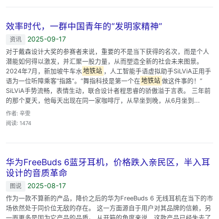
效率时代，一群中国青年的“发明家精神”
2025-09-17
资讯
对于戴森设计大奖的参赛者来说，重要的不是当下获得的名次，而是个人
潜能如何得以激发，并汇聚一股力量，从而塑造全新的社会未来图景。
2024年7月，新加坡牛车水
地铁站
，人工智能手语虚拟助手SiLViA正用手
语为一位听障乘客“指路”。“舞指科技是第一个在
地铁站
做这件事的！”
SiLViA手势流畅，表情生动，联合设计者程思睿的骄傲溢于言表。 三年前
的那个夏天，他每天出现在同一家咖啡厅，从早坐到晚，从6月坐到...
作者: 辛雯
阅读: 1474
华为FreeBuds 6蓝牙耳机，价格跌入亲民区，半入耳
设计的音质革命
2025-08-17
图说
作为一款不算新的产品，降价之后的华为FreeBuds 6 无线耳机在当下的市
场依然处于同价位无敌的存在。 这一方面源自于用户对其品牌的信赖，另
一面更多是因为它产品的品质。 从开箱的角度来说，这款产品已经失去了