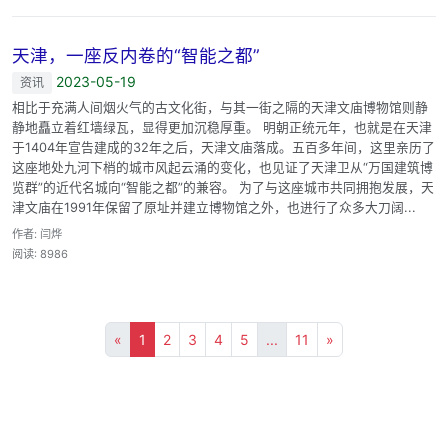
天津，一座反内卷的“智能之都”
2023-05-19
资讯
相比于充满人间烟火气的古文化街，与其一街之隔的天津文庙博物馆则静
静地矗立着红墙绿瓦，显得更加沉稳厚重。 明朝正统元年，也就是在天津
于1404年宣告建成的32年之后，天津文庙落成。五百多年间，这里亲历了
这座地处九河下梢的城市风起云涌的变化，也见证了天津卫从“万国建筑博
览群”的近代名城向“智能之都”的兼容。 为了与这座城市共同拥抱发展，天
津文庙在1991年保留了原址并建立博物馆之外，也进行了众多大刀阔...
作者: 闫烨
阅读: 8986
«
1
2
3
4
5
...
11
»