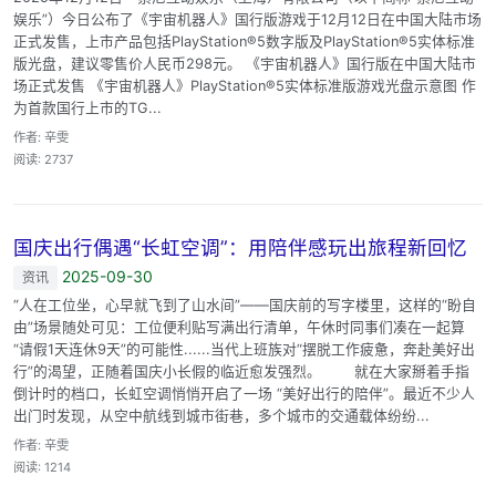
娱乐”）今日公布了《宇宙机器人》国行版游戏于12月12日在中国大陆市场
正式发售，上市产品包括PlayStation®5数字版及PlayStation®5实体标准
版光盘，建议零售价人民币298元。 《宇宙机器人》国行版在中国大陆市
场正式发售 《宇宙机器人》PlayStation®5实体标准版游戏光盘示意图 作
为首款国行上市的TG...
作者: 辛雯
阅读: 2737
国庆出行偶遇“长虹空调”：用陪伴感玩出旅程新回忆
2025-09-30
资讯
“人在工位坐，心早就飞到了山水间”——国庆前的写字楼里，这样的“盼自
由”场景随处可见：工位便利贴写满出行清单，午休时同事们凑在一起算
“请假1天连休9天”的可能性......当代上班族对“摆脱工作疲惫，奔赴美好出
行”的渴望，正随着国庆小长假的临近愈发强烈。 就在大家掰着手指
倒计时的档口，长虹空调悄悄开启了一场 “美好出行的陪伴”。最近不少人
出门时发现，从空中航线到城市街巷，多个城市的交通载体纷纷...
作者: 辛雯
阅读: 1214