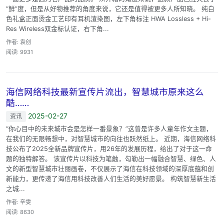
“鲜”度，但是从好物推荐的角度来说，它还是值得被更多人所知晓。 纯白
色礼盒正面烫金工艺印有耳机渲染图，左下角标注 HWA Lossless + Hi-
Res Wireless双金标认证，右下角...
作者: 袁创
阅读: 9931
海信网络科技最新宣传片流出，智慧城市原来这么
酷……
2025-02-27
资讯
“你心目中的未来城市会是怎样一番景象？”这曾是许多人童年作文主题，
在我们的无限畅想中，对智慧城市的向往也跃然纸上。 近期，海信网络科
技公布了2025全新品牌宣传片，用26年的发展历程，给出了对于这一命
题的独特解答。 该宣传片以科技为笔触，勾勒出一幅融合智慧、绿色、人
文的新型智慧城市壮丽画卷，不仅展示了海信在科技领域的深厚底蕴和创
新能力，更传递了海信用科技改善人们生活的美好愿景。 构筑智慧新生活
之城...
作者: 辛雯
阅读: 8630