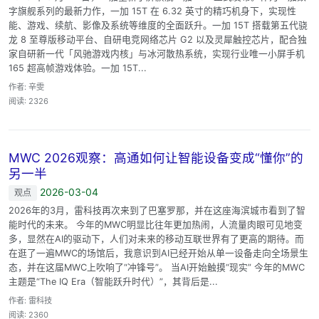
字旗舰系列的最新力作，一加 15T 在 6.32 英寸的精巧机身下，实现性
能、游戏、续航、影像及系统等维度的全面跃升。一加 15T 搭载第五代骁
龙 8 至尊版移动平台、自研电竞网络芯片 G2 以及灵犀触控芯片，配合独
家自研新一代「风驰游戏内核」与冰河散热系统，实现行业唯一小屏手机
165 超高帧游戏体验。一加 15T...
作者: 辛雯
阅读: 2326
MWC 2026观察：高通如何让智能设备变成“懂你”的
另一半
2026-03-04
观点
2026年的3月，雷科技再次来到了巴塞罗那，并在这座海滨城市看到了智
能时代的未来。 今年的MWC明显比往年更加热闹，人流量肉眼可见地变
多，显然在AI的驱动下，人们对未来的移动互联世界有了更高的期待。而
在逛了一遍MWC的场馆后，我意识到AI已经开始从单一设备走向全场景生
态，并在这届MWC上吹响了“冲锋号”。 当AI开始触摸“现实” 今年的MWC
主题是“The IQ Era（智能跃升时代）”，其背后是...
作者: 雷科技
阅读: 2360