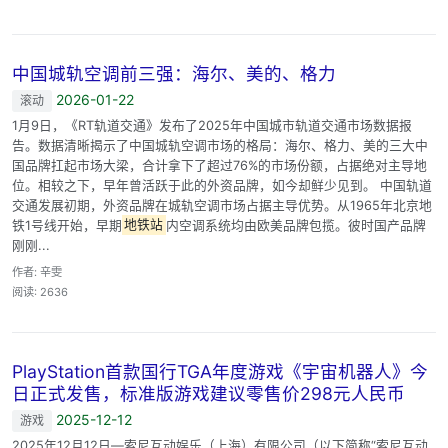
中国城轨空调前三强：海尔、美的、格力
2026-01-22
滚动
1月9日，《RT轨道交通》发布了2025年中国城市轨道交通市场数据报
告。数据清晰揭示了中国城轨空调市场的格局：海尔、格力、美的三大中
国品牌扛起市场大梁，合计拿下了超过76%的市场份额，占据绝对主导地
位。相较之下，早年曾活跃于此的外资品牌，如今却鲜少见到。 中国轨道
交通发展初期，外资品牌在城轨空调市场占据主导优势。从1965年北京地
铁1号线开始，早期
地铁站
内空调系统均由欧美品牌包揽。彼时国产品牌
刚刚...
作者: 辛雯
阅读: 2636
PlayStation首款国行TGA年度游戏《宇宙机器人》今
日正式发售，标准版游戏建议零售价298元人民币
2025-12-12
游戏
2025年12月12日—索尼互动娱乐（上海）有限公司（以下简称“索尼互动