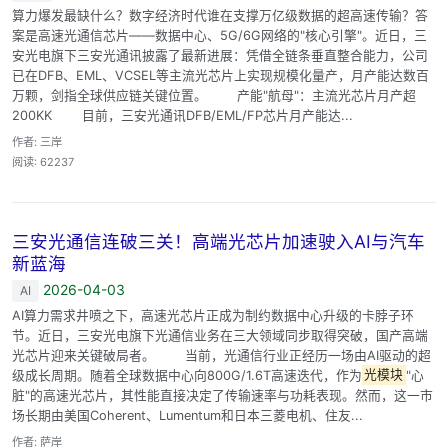
算力爆发最缺什么？数字经济时代谁在支撑万亿级数据的超高速传输？答
案是高速光通信芯片——数据中心、5G/6G网络的"核心引擎"。近日，三
安光电旗下三安光通讯披露了最新进展：凭借全链条垂直整合能力，公司
已在DFB、EML、VCSEL等主流光芯片上实现规模化量产，月产能达数百
万颗，剑指全球供应链关键位置。 产能"航母"：主流光芯片月产超
200KK 目前，三安光通讯DFB/EML/FP芯片月产能达...
作者: 三岸
阅读: 62237
三安光通信连破三关！高端光芯片加速驶入AI与汽车
新蓝海
2026-04-03
AI
AI算力需求井喷之下，高速光芯片正成为制约数据中心升级的卡脖子环
节。近日，三安光电旗下光通信业务在三大领域同步取得突破，国产高端
光芯片迎来关键破局者。 当前，光通信行业正经历一场由AI驱动的超
级成长周期。随着全球数据中心向800G/1.6T高速迭代，作为
光模块
"心
脏"的高速光芯片，其性能直接决定了传输速率与功耗表现。然而，这一市
场长期由美国Coherent、Lumentum和日本三菱电机、住友...
作者: 萨岸