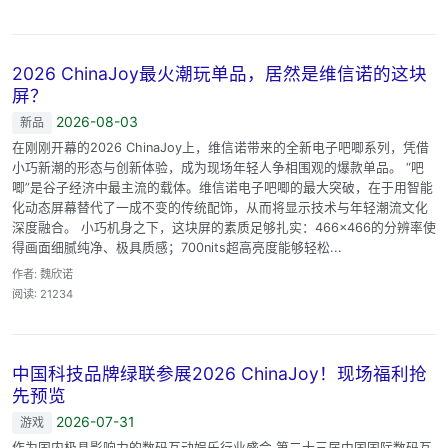
2026 ChinaJoy最火潮玩单品，居然是维信诺的这块
屏？
2026-08-03
新品
在刚刚开幕的2026 ChinaJoy上，维信诺带来的全新电子吧唧系列，凭借
小巧新潮的形态与创新体验，成为现场年轻人争相围观的爆款单品。 “吧
唧”是谷子经济中最主流的载体。维信诺电子吧唧的最大突破，在于用智能
化动态屏幕替代了一成不变的传统配饰，从而将显示技术与年轻潮流文化
深度融合。 小巧机身之下，这块屏的素质足够扎实：466×466的分辨率使
得画面细腻纯净、极具质感；700nits超高亮度能够轻松...
作者: 魏欣诺
阅读: 21234
中国科技品牌绿联参展2026 ChinaJoy！现场福利抢
先预览
2026-07-31
游戏
作为国内极具影响力的数码互动娱乐行业盛会,第二十三届中国国际数码互