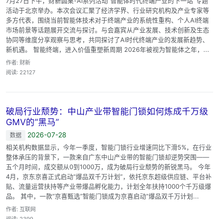
7月27日下午，财新圆桌-AI系列活动“智能体时代终端产业的下一站”专题
活动于北京举办。本次会议汇聚了经济学界、行业研究机构及产业专家等
多方代表，围绕当前智能体技术对于终端产业的系统性重构、个人AI终端
市场前景等话题展开交流与探讨。与会嘉宾从产业发展、技术创新及生态
协同等维度分享观察与思考，共同探讨了AI时代终端产业的发展新趋势、
新机遇。 智能终端，进入价值重塑新周期 2026年被视为智能体之年，...
作者: 财新
阅读: 22127
破局行业颓势：中山产业带智能门锁如何炼成千万级
GMV的“黑马”
2026-07-28
数据
相关机构数据显示，今年一季度，智能门锁行业增速同比下滑5%，在行业
整体承压的背景下，一款来自广东中山产业带的智能门锁却逆势突围——
五个月时间，成交额从0到1000万，成为破局行业颓势的新锐黑马。 今年
4月，京东京喜正式启动“爆品双千万计划”，依托京东超级供应链、平台补
贴、流量运营扶持等产业带爆品孵化能力，计划全年扶持1000个千万级爆
品。 其中，一款“京喜甄选”智能门锁成为京喜启动“爆品双千万计划...
作者: 互联网
阅读: 2399