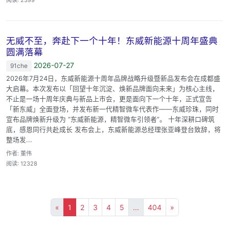
无威不至，奔赴下一个十年！东威新能源十周年盛典
圆满落幕
2026-07-27
91che
2026年7月24日，东威新能源十周年品牌战略升级暨新品发布会在成都盛
大启幕。本次发布以「回望十年沉淀、焕新品牌面向未来」为核心主线，
不止是一场十周年庆典与新品上市会，更是面向下一个十年，正式宣告
「新东威」全面登场，并发布新一代精智微车代表作——东威珍珠，同时
宣布品牌焕新升级为 “东威新能源，精智微车引领者”。 十年深耕口碑筑
底，感恩同行共赴成长 发布会上，东威新能源总经理张亚峰登台致辞，将
整场发...
作者: 董伟
阅读: 12328
«
1
2
3
4
5
...
404
»