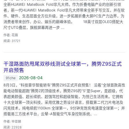
全新HUAWEI MateBook Fold非凡大师。作为折叠电脑产业的创新引领
者，新一代HUAWEI MateBook Fold非凡大师带来全新手写交互，并在软
件、硬件、生态层面全方位升级，进一步拓展折叠大屏PC生产力边界，为
消费者带来创作、办公、娱乐的巅峰体验。 18英寸双层OLED搭配大
尺寸UTG叠层，旗舰屏幕再进一步 ...
作者: 花薇
阅读: 31721
干湿路面防甩尾双移线测试全球第一，腾势Z9S正式
开启预售
2026-08-04
91che
8月3日，“科技豪华智能轿车”腾势Z9S正式开启预售！ 沿着“全球首款高性
能电动智能超跑”腾势Z的顶级技术，腾势Z9S的“S”是Super，是超级，代
表超美颜值、超长续航、超强驾控和超级智能，为悦己生活而来。它拥有
十大全球第一顶尖科技，采用优雅之势设计语言，搭载第二代刀片电池及
闪充技术，纯电续航1100km 全球第一，9分钟充饱充电速度全球第一；并
搭载易三方技术平台，云辇-A智能空气车身控制系统、...
作者: 毕亚娣
阅读: 22928