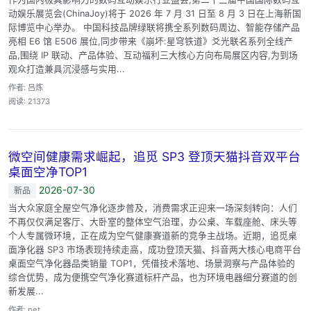
动娱乐展览会(ChinaJoy)将于 2026 年 7 月 31 日至 8 月 3 日在上海新国
际博览中心举办。 中国科技品牌绿联将携全系列数码周边、智能存储产品
亮相 E6 馆 E506 展位,同步带来《崩坏:星穹铁道》爻光联名系列全线产
品,围绕 IP 联动、产品体验、互动福利三大核心方向布局展区内容,为到场
观众打造兼具沉浸感与实用...
作者: 吕炼
阅读: 21373
微空间健康需求崛起，追觅 SP3 登顶天猫抖音双平台
桌面空净TOP1
2026-07-30
新品
当大众家庭全屋空气净化逐步普及，消费需求正迎来一场深刻转向：人们
不再仅仅满足客厅、大卧室的整体空气治理，办公桌、车载座舱、床头等
个人专属微环境，正在成为空气健康赛道新的竞争主战场。近期，追觅桌
面净化器 SP3 市场表现持续走高，成功登顶天猫、抖音两大核心电商平台
桌面空气净化器品类销量 TOP1，凭借技术落地、场景洞察与产品体验的
综合优势，成为便携空气净化赛道标杆产品，也为环境电器细分赛道的创
新发展...
作者: net