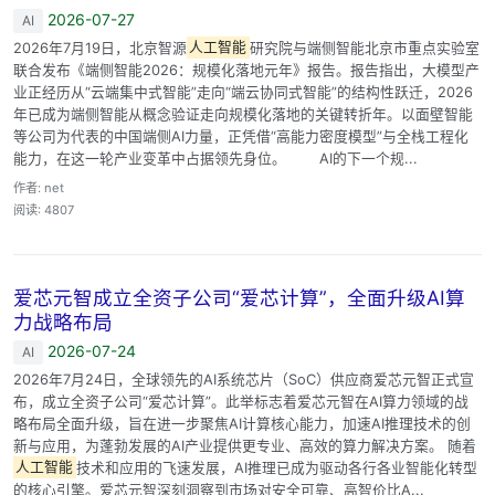
2026-07-27
AI
2026年7月19日，北京智源
人工智能
研究院与端侧智能北京市重点实验室
联合发布《端侧智能2026：规模化落地元年》报告。报告指出，大模型产
业正经历从“云端集中式智能”走向“端云协同式智能”的结构性跃迁，2026
年已成为端侧智能从概念验证走向规模化落地的关键转折年。以面壁智能
等公司为代表的中国端侧AI力量，正凭借“高能力密度模型”与全栈工程化
能力，在这一轮产业变革中占据领先身位。 AI的下一个规...
作者: net
阅读: 4807
爱芯元智成立全资子公司“爱芯计算”，全面升级AI算
力战略布局
2026-07-24
AI
2026年7月24日，全球领先的AI系统芯片（SoC）供应商爱芯元智正式宣
布，成立全资子公司“爱芯计算”。此举标志着爱芯元智在AI算力领域的战
略布局全面升级，旨在进一步聚焦AI计算核心能力，加速AI推理技术的创
新与应用，为蓬勃发展的AI产业提供更专业、高效的算力解决方案。 随着
人工智能
技术和应用的飞速发展，AI推理已成为驱动各行各业智能化转型
的核心引擎。爱芯元智深刻洞察到市场对安全可靠、高智价比A...