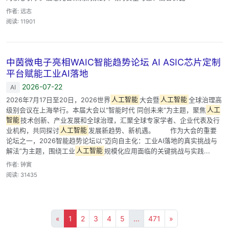
作者: 远志
阅读: 11901
中茵微电子亮相WAIC智能趋势论坛 AI ASIC芯片定制
平台赋能工业AI落地
2026-07-22
AI
2026年7月17日至20日，2026世界
人工智能
大会暨
人工智能
全球治理高
级别会议在上海举行。本届大会以“智能时代 同创未来”为主题，聚焦
人工
智能
技术创新、产业发展和全球治理，汇聚全球专家学者、企业代表及行
业机构，共同探讨
人工智能
发展新趋势、新机遇。 作为大会的重要
论坛之一，2026智能趋势论坛以“迈向自主化：工业AI落地的真实挑战与
解法”为主题，围绕工业
人工智能
规模化应用面临的关键挑战与实践...
作者: 钟寅
阅读: 31435
«
1
2
3
4
5
...
471
»