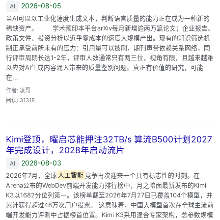
2026-08-05
AI
当AI可以以工业化速度生成文本，判断语言质量的能力正在成为一种新的
稀缺资产。 学术预印本平台arXiv每月新增逾两万篇论文；企业报告、
政策文件、投资分析以近乎零成本的速度大规模产出。现有的知识筛选机
制正承受前所未有的压力：引用量可以被刷，期刊声誉依赖关系网络，同
行评审周期长达1-2年，评审人数通常只有两三位，视角有限，且越来越难
以应对AI生成内容涌入带来的质量鉴别问题。真正有价值的研究，可能
在...
作者: 凌哥
阅读: 31318
Kimi登顶，曜启芯能押注32TB/s 算流B500计划2027
年完成设计，2028年启动流片
2026-08-03
AI
2026年7月，全球
人工智能
竞争再次迎来一个具有标志性的时刻。在
Arena公布的WebDev前端开发能力排行榜中，月之暗面最新发布的Kimi
K3以1682分位列第一。该榜单截至2026年7月27日已覆盖104个模型，并
累计获得超过48万次用户投票。 这意味着，中国大模型首次在全球主流前
端开发能力评测中占据榜首位置。Kimi K3采用混合专家架构，总参数规模