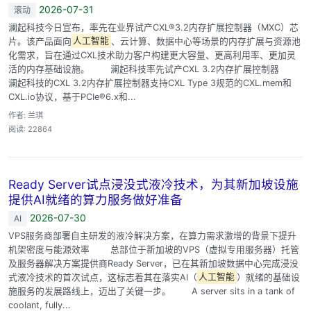
2026-07-31
滚动
澜起科技今日宣布，率先在业界试产CXL®3.2内存扩展控制器（MXC）芯
片。该产品面向
人工智能
、云计算、数据中心等场景的内存扩展与资源池
化需求，旨在通过CXL技术助力客户构建更大容量、更高利用率、更加灵
活的内存基础设施。 澜起科技率先试产CXL 3.2内存扩展控制器
澜起科技的CXL 3.2内存扩展控制器支持CXL Type 3规范的CXL.mem和
CXL.io协议，基于PCIe®6.x和...
作者: 兰琪
阅读: 22864
Ready Server试点浸没式液冷技术，为其新加坡设施
提供AI就绪的算力服务做好准备
2026-07-30
AI
VPS服务商部署自主研发的液冷解决方案，在算力需求激增的背景下提升
机架密度与能源效率 总部位于新加坡的VPS（虚拟专用服务器）托管
及服务器解决方案提供商Ready Server，已在其新加坡数据中心完成浸没
式液冷技术的首次试点，这标志着其在落实AI（
人工智能
）就绪的基础设
施服务的发展路线上，迈出了关键一步。 A server sits in a tank of
coolant, fully...