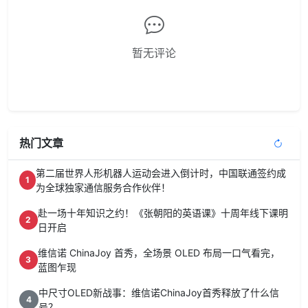
暂无评论
热门文章
第二届世界人形机器人运动会进入倒计时，中国联通签约成
1
为全球独家通信服务合作伙伴！
赴一场十年知识之约！《张朝阳的英语课》十周年线下课明
2
日开启
维信诺 ChinaJoy 首秀，全场景 OLED 布局一口气看完，
3
蓝图乍现
中尺寸OLED新战事：维信诺ChinaJoy首秀释放了什么信
4
号？