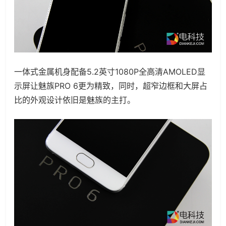
一体式金属机身配备5.2英寸1080P全
高清AMOLED显
示屏让
魅族PRO
6更为精致，同时，
超窄边框和大屏占
比的外观设计依旧是魅族的主打。