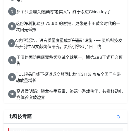
那个只会埋头做屏的“老实人”，终于杀进ChinaJoy了
5
这份净利润暴涨 75.6% 的财报，更像是丰田黄金时代的一
6
次回光返照
AI内容泛滥，语言质量度量成新兴基础设施 ---- 灵格科技发
7
布开创性AI文献熵值研究，灵格引擎8月1日上线
干湿路面防甩尾双移线测试全球第一，腾势Z9S正式开启预
8
售
TCL超品日线下渠道成交额同比增长311% 京东全国门店带
9
动放量增长
高通侯明娟：骁龙携手赛事、终端与游戏伙伴，共推移动电
10
竞体验突破边界
电科技专题