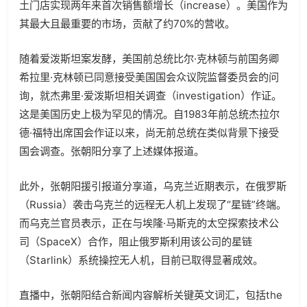
土门店实现两年来首次销售额增长（increase）。美国作为
其最大且最重要的市场，贡献了约70%的营收。
随着爱泼斯坦案发酵，美国前总统比尔·克林顿与前国务卿
希拉里·克林顿已同意接受美国国会众议院监督委员会的问
询，就杰弗里·爱泼斯坦相关调查（investigation）作证。
这是美国历史上极为罕见的情况。自1983年前总统杰拉尔
德·福特出席国会作证以来，尚无前总统在类似背景下接受
国会调查。张朝阳分享了上述媒体报道。
此外，张朝阳援引报道分享道，乌克兰近期表示，在俄罗斯
（Russia）袭击乌克兰的远程无人机上发现了“星链”终端。
而乌克兰官员表示，正在与埃隆·马斯克的太空探索技术公
司（SpaceX）合作，阻止俄罗斯利用该公司的星链
（Starlink）系统操控无人机，目前已取得显著成效。
直播中，张朝阳结合新闻内容解析关键英文词汇，包括the