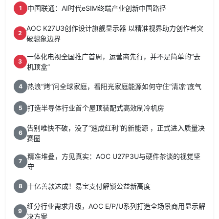
中国联通：AI时代eSIM终端产业创新中国路径
1
AOC K27U3创作设计旗舰显示器 以精准视界助力创作者突
2
破想象边界
一体化电视全国推广首周，运营商先行，并不是简单的“去
3
机顶盒”
热浪“烤”问全球家庭，看阳光家庭能源如何守住“清凉”底气
4
打造半导体行业首个屋顶装配式高效制冷机房
5
告别唯快不破，没了“速成红利”的新能源 ，正式进入质量决
6
赛圈
精准堆叠，方见真实：AOC U27P3U与硬件茶谈的视觉坚
7
守
十亿善款达成！易宝支付解锁公益新高度
8
细分行业需求升级，AOC E/P/U系列打造全场景商用显示解
9
决方案