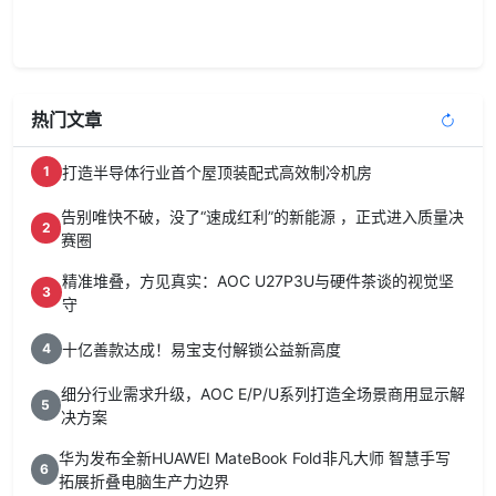
热门文章
打造半导体行业首个屋顶装配式高效制冷机房
1
告别唯快不破，没了“速成红利”的新能源 ，正式进入质量决
2
赛圈
精准堆叠，方见真实：AOC U27P3U与硬件茶谈的视觉坚
3
守
十亿善款达成！易宝支付解锁公益新高度
4
细分行业需求升级，AOC E/P/U系列打造全场景商用显示解
5
决方案
华为发布全新HUAWEI MateBook Fold非凡大师 智慧手写
6
拓展折叠电脑生产力边界