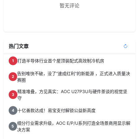
暂无评论
热门文章
打造半导体行业首个屋顶装配式高效制冷机房
1
告别唯快不破，没了“速成红利”的新能源 ，正式进入质量决
2
赛圈
精准堆叠，方见真实：AOC U27P3U与硬件茶谈的视觉坚
3
守
十亿善款达成！易宝支付解锁公益新高度
4
细分行业需求升级，AOC E/P/U系列打造全场景商用显示解
5
决方案