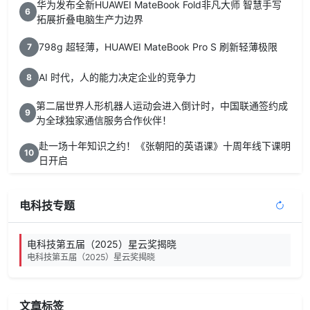
华为发布全新HUAWEI MateBook Fold非凡大师 智慧手写
6
拓展折叠电脑生产力边界
798g 超轻薄，HUAWEI MateBook Pro S 刷新轻薄极限
7
AI 时代，人的能力决定企业的竞争力
8
第二届世界人形机器人运动会进入倒计时，中国联通签约成
9
为全球独家通信服务合作伙伴！
赴一场十年知识之约！《张朝阳的英语课》十周年线下课明
10
日开启
电科技专题
电科技第五届（2025）星云奖揭晓
电科技第五届（2025）星云奖揭晓
文章标签