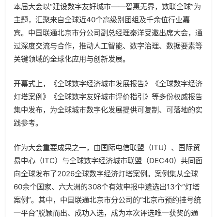
本届大会以“建设数字友好城市——智惠无界，数联全球”为
主题，汇聚来自全球近
40
个高级别团组及千余位行业嘉
宾。中国联通北京市分公司副总经理秦洋受邀出席大会，通
过深度交流与合作，推动人工智能、数字治理、数据要素等
关键领域的全球化应用与创新发展。
开幕式上，《全球数字经济城市发展报告》《全球数字经济
灯塔案例》《全球数字友好城市评价指引》等多份权威报告
集中发布，为全球城市数字化发展提供可复制、可落地的实
践参考。
作为大会重要成果之一，由国际电信联盟（
ITU
）、国际贸
易中心（
ITC
）与全球数字经济城市联盟（
DEC40
）共同面
向全球发布了
2026
全球数字经济灯塔案例。案例集从全球
60
余个国家、六大洲的
308
个有效申报中遴选出
13
个
“
灯塔
案例
”
。其中，中国联通北京市分公司的
“
北京市预约挂号统
一平台
”
脱颖而出、成功入选，成为本次评选唯一获奖的通