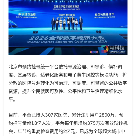
北京市预约挂号统一平台依托号源治理、
AI
导诊、候补调
度、基层转诊、适老化服务和电子黄牛风控等模块功能，将
分散的医院号源转化为可治理、可调度、可监督的公共数字
资源，提升全民就医可及性、公平性和卫生治理精细化水
平。
目前，平台已接入
307
家医院，累计注册用户
2800
万，预
约挂号量超
1.8
亿人次。平台每年新增约
375
万次有效就诊机
会，年节约重复检查费用约
2
亿元，已成为全球超大城市中