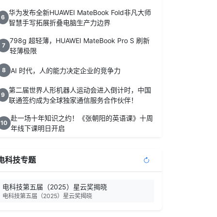
华为发布全新HUAWEI MateBook Fold非凡大师
6
智慧手写拓展折叠电脑生产力边界
798g 超轻薄，HUAWEI MateBook Pro S 刷新
7
轻薄极限
AI 时代，人的能力决定企业的竞争力
8
第二届世界人形机器人运动会进入倒计时，中国
9
联通签约成为全球独家通信服务合作伙伴！
赴一场十年知识之约！《张朝阳的英语课》十周
10
年线下课明日开启
电科技专题
电科技第五届（2025）星云奖揭晓
电科技第五届（2025）星云奖揭晓