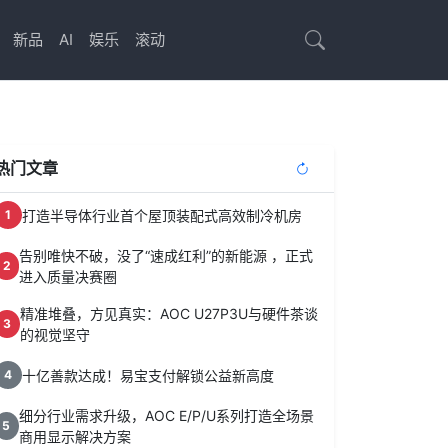
新品
AI
娱乐
滚动
热门文章
打造半导体行业首个屋顶装配式高效制冷机房
1
告别唯快不破，没了“速成红利”的新能源 ，正式
2
进入质量决赛圈
精准堆叠，方见真实：AOC U27P3U与硬件茶谈
3
的视觉坚守
十亿善款达成！易宝支付解锁公益新高度
4
细分行业需求升级，AOC E/P/U系列打造全场景
5
商用显示解决方案