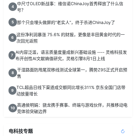
中尺寸OLED新战事：维信诺ChinaJoy首秀释放了什么信
4
号？
那个只会埋头做屏的“老实人”，终于杀进ChinaJoy了
5
这份净利润暴涨 75.6% 的财报，更像是丰田黄金时代的一
6
次回光返照
AI内容泛滥，语言质量度量成新兴基础设施 ---- 灵格科技发
7
布开创性AI文献熵值研究，灵格引擎8月1日上线
干湿路面防甩尾双移线测试全球第一，腾势Z9S正式开启预
8
售
TCL超品日线下渠道成交额同比增长311% 京东全国门店带
9
动放量增长
高通侯明娟：骁龙携手赛事、终端与游戏伙伴，共推移动电
10
竞体验突破边界
电科技专题