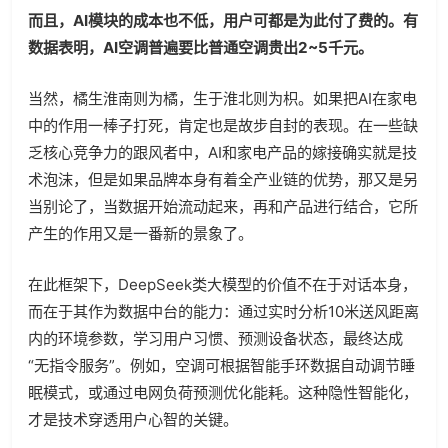
而且，AI模块的成本也不低，用户可都是为此付了费的。有
数据表明，AI空调普遍要比普通空调贵出2~5千元。
当然，橘生淮南则为橘，生于淮北则为枳。如果把AI在家电
中的作用一棒子打死，肯定也是
故步自封
的表现。在一些缺
乏核心竞争力的跟风者中，AI和家电产品的嫁接确实就是技
术泡沫，但是如果品牌本身有着全产业链的优势，那又是另
当别论了，当数据开始流动起来，再和产品进行结合，它所
产生的作用又是一番新的景象了。
在此框架下，DeepSeek类大模型的价值不在于对话本身，
而在于其作为数据中台的能力：通过实时分析10米送风距离
内的环境参数，学习用户习惯、预测设备状态，最终达成
“无指令服务”。例如，空调可根据智能手环数据自动调节睡
眠模式，或通过电网负荷预测优化能耗。这种隐性智能化，
才是技术穿透用户心智的关键。