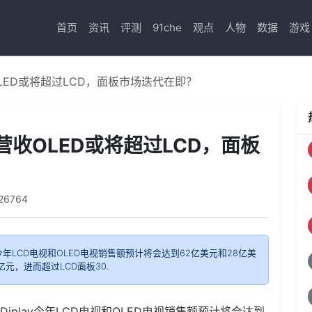
首页
资讯
评测
91che
观点
人物
数据
游戏
LED或将超过LCD，面板市场迭代在即？
营收OLED或将超过LCD，面板
26764
play今年LCD电视和OLED电视销售额预计将会达到62亿美元和28亿美
元，进而超过LCD面板30.
G Diplay今年LCD电视和OLED电视销售额预计将会达到