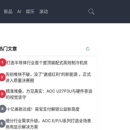
新品
AI
娱乐
滚动
热门文章
打造半导体行业首个屋顶装配式高效制冷机房
1
告别唯快不破，没了“速成红利”的新能源 ，正式
2
进入质量决赛圈
精准堆叠，方见真实：AOC U27P3U与硬件茶谈
3
的视觉坚守
十亿善款达成！易宝支付解锁公益新高度
4
细分行业需求升级，AOC E/P/U系列打造全场景
5
商用显示解决方案