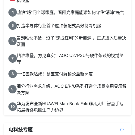
机顶盒”
热浪“烤”问全球家庭，看阳光家庭能源如何守住“清凉”底气
4
打造半导体行业首个屋顶装配式高效制冷机房
5
告别唯快不破，没了“速成红利”的新能源 ，正式进入质量决
6
赛圈
精准堆叠，方见真实：AOC U27P3U与硬件茶谈的视觉坚
7
守
十亿善款达成！易宝支付解锁公益新高度
8
细分行业需求升级，AOC E/P/U系列打造全场景商用显示解
9
决方案
华为发布全新HUAWEI MateBook Fold非凡大师 智慧手写
10
拓展折叠电脑生产力边界
电科技专题