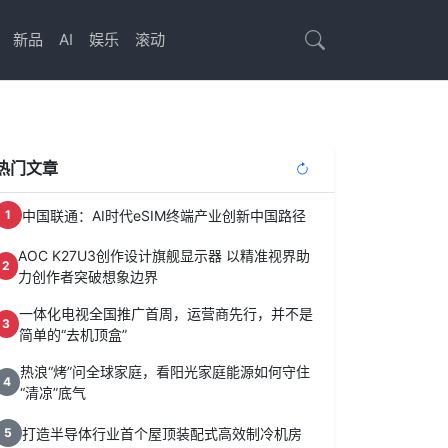
新品
AI
娱乐
滚动
热门文章
中国联通：AI时代eSIM终端产业创新中国路径
1
AOC K27U3创作设计旗舰显示器 以精准视界助
2
力创作者突破想象边界
一体化电视全国推广首周，运营商先行，并不是
3
简单的“去机顶盒”
热浪“烤”问全球家庭，看阳光家庭能源如何守住
4
“清凉”底气
打造半导体行业首个屋顶装配式高效制冷机房
5