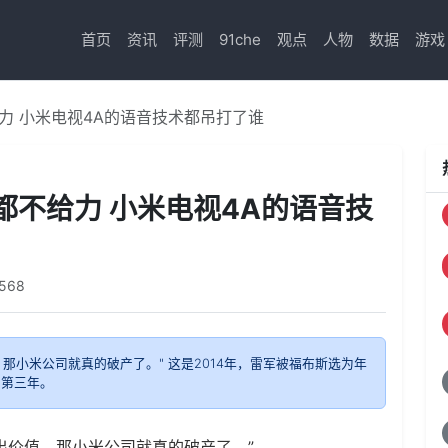
首页
资讯
评测
91che
观点
人物
数据
游戏
力 小米电视4A的语音技术都吊打了谁
都不给力 小米电视4A的语音技
568
那小米公司就真的破产了。" 这是2014年，雷军被福布斯选为年
，第三年。
出价值，那小米公司就真的破产了。”