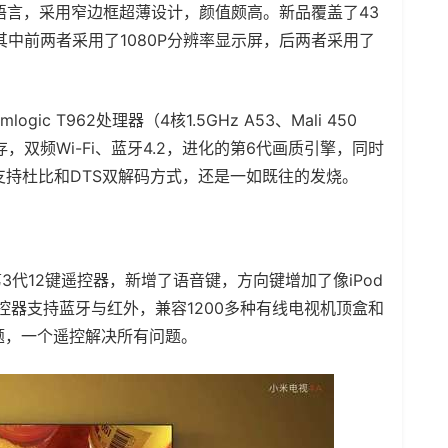
语言，采用窄边框超薄设计，颜值颇高。新品覆盖了43
其中前两者采用了1080P分辨率显示屏，后两者采用了
c T962处理器（4核1.5GHz A53、Mali 450
.1闪存，双频Wi-Fi、蓝牙4.2，进化的第6代画质引擎，同时
时支持杜比和DTS双解码方式，还是一如既往的发烧。
代12键遥控器，新增了语音键，方向键增加了像iPod
新遥控器支持蓝牙与红外，兼容1200多种有线电视机顶盒和
问题，一个遥控解决所有问题。