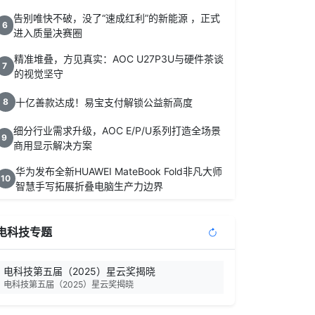
告别唯快不破，没了“速成红利”的新能源 ，正式
6
进入质量决赛圈
精准堆叠，方见真实：AOC U27P3U与硬件茶谈
7
的视觉坚守
十亿善款达成！易宝支付解锁公益新高度
8
细分行业需求升级，AOC E/P/U系列打造全场景
9
商用显示解决方案
华为发布全新HUAWEI MateBook Fold非凡大师
10
智慧手写拓展折叠电脑生产力边界
电科技专题
电科技第五届（2025）星云奖揭晓
电科技第五届（2025）星云奖揭晓