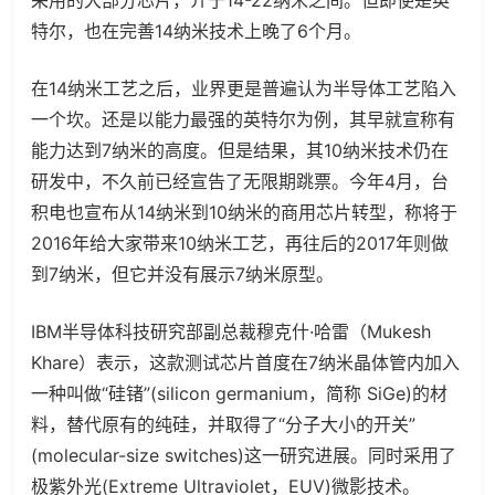
采用的大部分芯片，介于14-22纳米之间。但即使是英
特尔，也在完善14纳米技术上晚了6个月。
在14纳米工艺之后，业界更是普遍认为半导体工艺陷入
一个坎。还是以能力最强的英特尔为例，其早就宣称有
能力达到7纳米的高度。但是结果，其10纳米技术仍在
研发中，不久前已经宣告了无限期跳票。今年4月，台
积电也宣布从14纳米到10纳米的商用芯片转型，称将于
2016年给大家带来10纳米工艺，再往后的2017年则做
到7纳米，但它并没有展示7纳米原型。
IBM半导体科技研究部副总裁穆克什·哈雷（Mukesh
Khare）表示，这款测试芯片首度在7纳米晶体管内加入
一种叫做“硅锗”(silicon germanium，简称 SiGe)的材
料，替代原有的纯硅，并取得了“分子大小的开关”
(molecular-size switches)这一研究进展。同时采用了
极紫外光(Extreme Ultraviolet，EUV)微影技术。