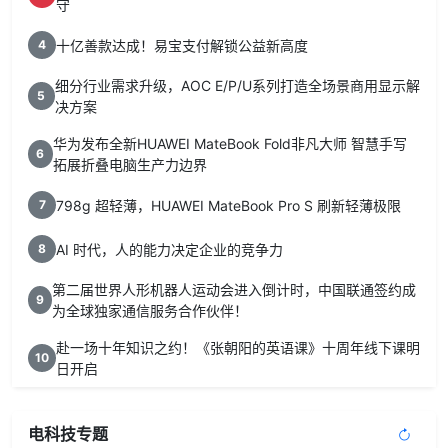
守
十亿善款达成！易宝支付解锁公益新高度
4
细分行业需求升级，AOC E/P/U系列打造全场景商用显示解
5
决方案
华为发布全新HUAWEI MateBook Fold非凡大师 智慧手写
6
拓展折叠电脑生产力边界
798g 超轻薄，HUAWEI MateBook Pro S 刷新轻薄极限
7
AI 时代，人的能力决定企业的竞争力
8
第二届世界人形机器人运动会进入倒计时，中国联通签约成
9
为全球独家通信服务合作伙伴！
赴一场十年知识之约！《张朝阳的英语课》十周年线下课明
10
日开启
电科技专题