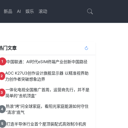
新品
AI
娱乐
滚动
热门文章
中国联通：AI时代eSIM终端产业创新中国路径
1
AOC K27U3创作设计旗舰显示器 以精准视界助
2
力创作者突破想象边界
一体化电视全国推广首周，运营商先行，并不是
3
简单的“去机顶盒”
热浪“烤”问全球家庭，看阳光家庭能源如何守住
4
“清凉”底气
打造半导体行业首个屋顶装配式高效制冷机房
5