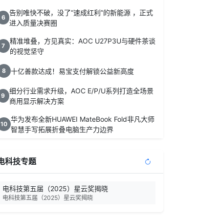
告别唯快不破，没了“速成红利”的新能源 ，正式
6
进入质量决赛圈
精准堆叠，方见真实：AOC U27P3U与硬件茶谈
7
的视觉坚守
十亿善款达成！易宝支付解锁公益新高度
8
细分行业需求升级，AOC E/P/U系列打造全场景
9
商用显示解决方案
华为发布全新HUAWEI MateBook Fold非凡大师
10
智慧手写拓展折叠电脑生产力边界
电科技专题
电科技第五届（2025）星云奖揭晓
电科技第五届（2025）星云奖揭晓