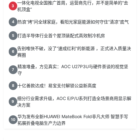
一体化电视全国推广首周，运营商先行，并不是简单的“去
3
机顶盒”
热浪“烤”问全球家庭，看阳光家庭能源如何守住“清凉”底气
4
打造半导体行业首个屋顶装配式高效制冷机房
5
告别唯快不破，没了“速成红利”的新能源 ，正式进入质量决
6
赛圈
精准堆叠，方见真实：AOC U27P3U与硬件茶谈的视觉坚
7
守
十亿善款达成！易宝支付解锁公益新高度
8
细分行业需求升级，AOC E/P/U系列打造全场景商用显示解
9
决方案
华为发布全新HUAWEI MateBook Fold非凡大师 智慧手写
10
拓展折叠电脑生产力边界