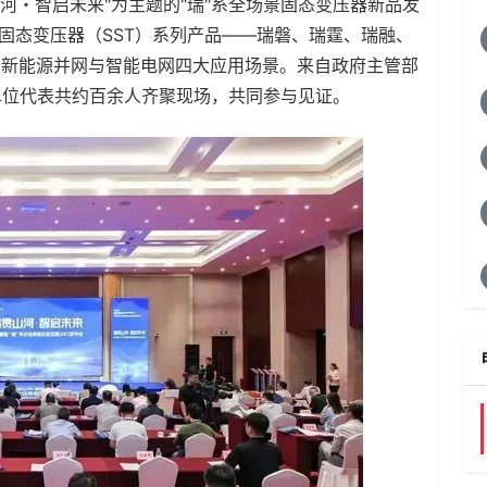
河・智启未来"为主题的"瑞"系全场景固态变压器新品发
景固态变压器（SST）系列产品——瑞磐、瑞霆、瑞融、
、新能源并网与智能电网四大应用场景。来自政府主管部
单位代表共约百余人齐聚现场，共同参与见证。