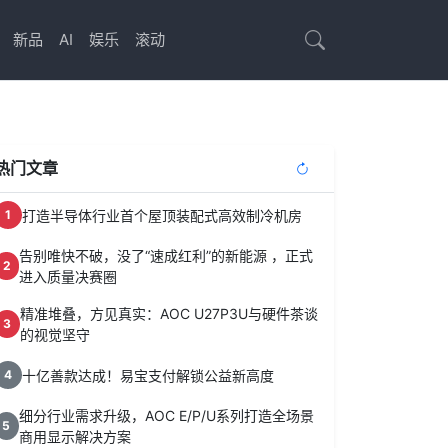
新品
AI
娱乐
滚动
热门文章
打造半导体行业首个屋顶装配式高效制冷机房
1
告别唯快不破，没了“速成红利”的新能源 ，正式
2
进入质量决赛圈
精准堆叠，方见真实：AOC U27P3U与硬件茶谈
3
的视觉坚守
十亿善款达成！易宝支付解锁公益新高度
4
细分行业需求升级，AOC E/P/U系列打造全场景
5
商用显示解决方案