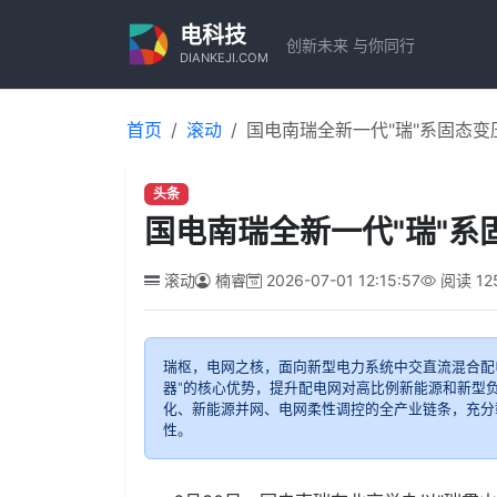
电科技
创新未来 与你同行
DIANKEJI.COM
首页
滚动
国电南瑞全新一代"瑞"系固态变
头条
国电南瑞全新一代"瑞"系
滚动
楠睿
2026-07-01 12:15:57
阅读
12
瑞枢，电网之核，面向新型电力系统中交直流混合配
器"的核心优势，提升配电网对高比例新能源和新
化、新能源并网、电网柔性调控的全产业链条，充分
性。