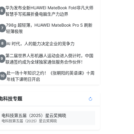
华为发布全新HUAWEI MateBook Fold非凡大师
6
智慧手写拓展折叠电脑生产力边界
798g 超轻薄，HUAWEI MateBook Pro S 刷新
7
轻薄极限
AI 时代，人的能力决定企业的竞争力
8
第二届世界人形机器人运动会进入倒计时，中国
9
联通签约成为全球独家通信服务合作伙伴！
赴一场十年知识之约！《张朝阳的英语课》十周
10
年线下课明日开启
电科技专题
电科技第五届（2025）星云奖揭晓
电科技第五届（2025）星云奖揭晓