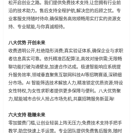
松开启创业之路。我们提供免费技术支持,让您拥有行业前
沿的技术助力。售后支持全程护航,解决您的后顾之忧。专
业客服支持随时待命,确保服务高效顺畅用实打实的资源支
持、专业赋能,与你真诚相待。
八大优势 开创未来
收费透明公开,杜绝隐形消费;真实验证体系,确保企业与求职
者信息真实可靠。依托精准匹配算法,高效对接供需;无限畅
聊功能打破沟通壁垒,加速合作达成。极速智能响应系统提
升服务效率,领域垂直聚焦互联网科技AI等招聘赛道,深耕细
分市场。AI 智能筛选技术解放人力,精准锁定优质资源;特设
女性特权,为女性求职者提供更多保障与便利。八大优势聚
力,赋能城市合伙人抢占市场先机,共赢招聘服务新蓝海!
六大支持 稳赚未来
零加盟费门槛,让创业轻装上阵无压力;免费技术支持手把手
教学,助您快速上手运营。专业团队提供免费售后服务,随时