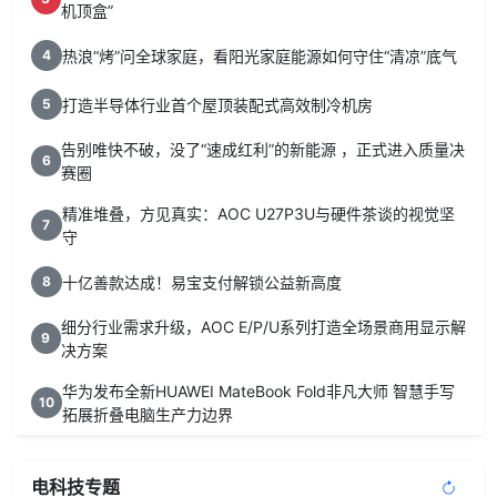
机顶盒”
热浪“烤”问全球家庭，看阳光家庭能源如何守住“清凉”底气
4
打造半导体行业首个屋顶装配式高效制冷机房
5
告别唯快不破，没了“速成红利”的新能源 ，正式进入质量决
6
赛圈
精准堆叠，方见真实：AOC U27P3U与硬件茶谈的视觉坚
7
守
十亿善款达成！易宝支付解锁公益新高度
8
细分行业需求升级，AOC E/P/U系列打造全场景商用显示解
9
决方案
华为发布全新HUAWEI MateBook Fold非凡大师 智慧手写
10
拓展折叠电脑生产力边界
电科技专题