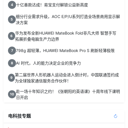
十亿善款达成！易宝支付解锁公益新高度
4
细分行业需求升级，AOC E/P/U系列打造全场景商用显示解
5
决方案
华为发布全新HUAWEI MateBook Fold非凡大师 智慧手写
6
拓展折叠电脑生产力边界
798g 超轻薄，HUAWEI MateBook Pro S 刷新轻薄极限
7
AI 时代，人的能力决定企业的竞争力
8
第二届世界人形机器人运动会进入倒计时，中国联通签约成
9
为全球独家通信服务合作伙伴！
赴一场十年知识之约！《张朝阳的英语课》十周年线下课明
10
日开启
电科技专题