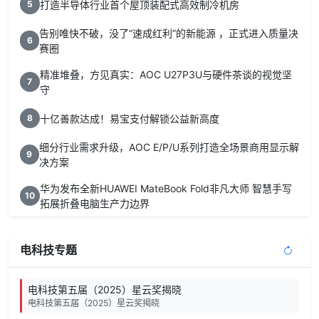
打造半导体行业首个屋顶装配式高效制冷机房
5
告别唯快不破，没了“速成红利”的新能源 ，正式进入质量决
6
赛圈
精准堆叠，方见真实：AOC U27P3U与硬件茶谈的视觉坚
7
守
十亿善款达成！易宝支付解锁公益新高度
8
细分行业需求升级，AOC E/P/U系列打造全场景商用显示解
9
决方案
华为发布全新HUAWEI MateBook Fold非凡大师 智慧手写
10
拓展折叠电脑生产力边界
电科技专题
电科技第五届（2025）星云奖揭晓
电科技第五届（2025）星云奖揭晓