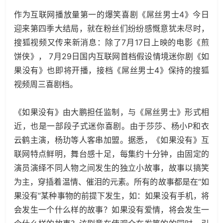
作为互联网播放量第一的爆笑喜剧《屌丝男士4》今日
迎来第四季大结局，就在粉丝们纷纷感慨意犹未尽时，
搜狐视频又传来新消息：除了7月17日上映的电影《煎
饼侠》， 7月29日国内互联网首档假设情境迷你剧《如
果没有》也即将开播，接档《屌丝男士4》保持的搜狐
视频周三喜剧档。
《如果没有》由大鹏担任监制，与《屌丝男士》形式相
近，也是一部段子式迷你喜剧。由于莎莎、杨小P和衣
云鹤主演，杨玏等人客串加盟。据悉，《如果没有》互
联网特点鲜明，舞台感十足，每集约十分钟，由固定的
演员演绎不同人物之间发生的独立小故事，故事以搞笑
为主，穿插着温情、催泪的元素。所有的故事都是在“如
果没有”某种事物的前提下发生，如：如果没有手机，将
会发生一个什么样的故事？如果没有爱情，将会发生一