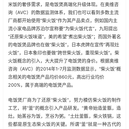
米饭的奢侈需求，是电饭煲高端化升级体现。在奥维咨
询（AVC）的数据监测体系，我们也可以看到多数主流
厂商都开始使用“柴火饭”作为其产品卖点，例如国内主
流小家电品牌苏泊尔宣称要“为柴火饭代言“，九阳提出
“还原柴火饭味道”，美的希望“煮出柴火饭“；而国外著名
的电饭煲品牌也在做“柴火饭”，日本虎牌在宣传“再现灶
火饭”，日本象印也要做“跨世柴火饭，重现柴火饭“。柴
火饭概念的引入，大大提升了电饭煲的身价。根据奥维
咨询（AVC）的2014年1-7月监测数据显示，“柴火饭”概
念相关的电饭煲产品均价860元，高出行业均价
200%，属于高端的电饭煲产品。
电饭煲厂商为了还原“柴火饭”，努力模仿柴火饭的制作
工艺，将“釜”的概念引入产品研发。“黄帝始造釜甑，造
灶。始蒸谷为饭，烹谷为粥。”土灶釜甑，柴火铁锅，这
些都是原生态柴火饭的关键。所谓“釜”就是一种古代的