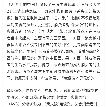
《舌尖上的中国》掀起了一阵美食风潮，正当《舌尖
2》正式上映之际，一部微电影纪录片《舌尖上的柴火
饭》抢先在互联网上烧了一把。影片引爆的不仅仅是观
众对美食的疯狂，更点燃了消费者对“柴火饭”的追捧。
奥维咨询（AVC）分析认为，“柴火饭”能够逐渐在消费
者当中火起来，主要有两方面原因。一方面，柴火饭对
很多人来说不仅是回不去的美好回忆，更是面临消失的
传统文化。围在灶台前看外婆添柴加火，听着“兹兹”的
冒气声，那是多少游子梦中画面。另一方面，随着消费
者的生活水平提高，健康、绿色越来越成为消费者的主
流诉求。消费者潜意识里都对原生态的东西有很高的认
同，也愿意多支付一些去消费，毕竟健康才是无价的。
说到做饭，自然少不了电饭煲。厂商们敏锐地捕捉到这
个概念，不断研发出“柴火饭”电饭煲。奥维咨询
（AVC）分析师认为，“柴火饭”电饭煲，迎合消费者对