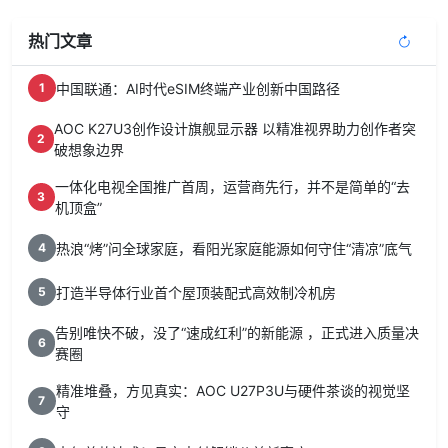
热门文章
中国联通：AI时代eSIM终端产业创新中国路径
1
AOC K27U3创作设计旗舰显示器 以精准视界助力创作者突
2
破想象边界
一体化电视全国推广首周，运营商先行，并不是简单的“去
3
机顶盒”
热浪“烤”问全球家庭，看阳光家庭能源如何守住“清凉”底气
4
打造半导体行业首个屋顶装配式高效制冷机房
5
告别唯快不破，没了“速成红利”的新能源 ，正式进入质量决
6
赛圈
精准堆叠，方见真实：AOC U27P3U与硬件茶谈的视觉坚
7
守