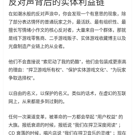
反对声背后的实体利益链
在如潮水般的反对声浪中，你会发现一个有意思的现象，除
了部分表达情怀的普通玩家之外，最活跃、最有组织性、最
擅长写情绪小作文的核心反对者，大量来自一个群体，那就
是线下游戏零售商、二手游戏贩子、实体游戏收藏博主以及
光盘制造产业链上的从业者。
他们不会直接说 "索尼动了我的奶酪"，他们会包装成更崇高
的理由："捍卫游戏所有权"、"保护实体游戏文化"、"为玩家
争取选择权"。
以自由的名义，以保护的名义。类似的话术，在虚幻的互联
网上，从来都是多到过剩的。
任何一次渠道变革，被革命的一方都会举起 "用户权益" 的
大旗。报纸衰退的时候，报纸说 "我们在捍卫深度阅读" ；
CD 衰落的时候，唱片店说 "我们在捍卫音乐的灵魂" ；现在