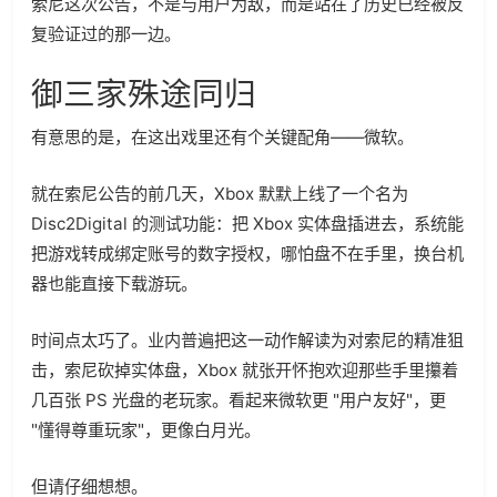
索尼这次公告，不是与用户为敌，而是站在了历史已经被反
复验证过的那一边。
御三家殊途同归
有意思的是，在这出戏里还有个关键配角——微软。
就在索尼公告的前几天，Xbox 默默上线了一个名为
Disc2Digital 的测试功能：把 Xbox 实体盘插进去，系统能
把游戏转成绑定账号的数字授权，哪怕盘不在手里，换台机
器也能直接下载游玩。
时间点太巧了。业内普遍把这一动作解读为对索尼的精准狙
击，索尼砍掉实体盘，Xbox 就张开怀抱欢迎那些手里攥着
几百张 PS 光盘的老玩家。看起来微软更 "用户友好"，更
"懂得尊重玩家"，更像白月光。
但请仔细想想。