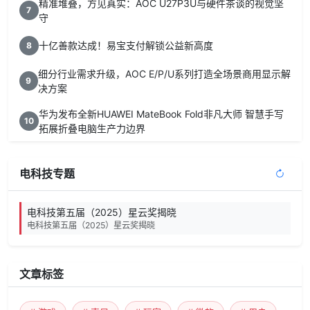
精准堆叠，方见真实：AOC U27P3U与硬件茶谈的视觉坚
7
守
十亿善款达成！易宝支付解锁公益新高度
8
细分行业需求升级，AOC E/P/U系列打造全场景商用显示解
9
决方案
华为发布全新HUAWEI MateBook Fold非凡大师 智慧手写
10
拓展折叠电脑生产力边界
电科技专题
电科技第五届（2025）星云奖揭晓
电科技第五届（2025）星云奖揭晓
文章标签