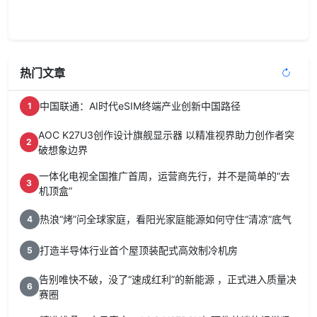
热门文章
中国联通：AI时代eSIM终端产业创新中国路径
1
AOC K27U3创作设计旗舰显示器 以精准视界助力创作者突
2
破想象边界
一体化电视全国推广首周，运营商先行，并不是简单的“去
3
机顶盒”
热浪“烤”问全球家庭，看阳光家庭能源如何守住“清凉”底气
4
打造半导体行业首个屋顶装配式高效制冷机房
5
告别唯快不破，没了“速成红利”的新能源 ，正式进入质量决
6
赛圈