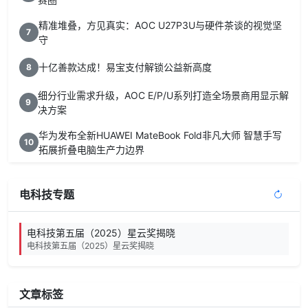
精准堆叠，方见真实：AOC U27P3U与硬件茶谈的视觉坚
7
守
十亿善款达成！易宝支付解锁公益新高度
8
细分行业需求升级，AOC E/P/U系列打造全场景商用显示解
9
决方案
华为发布全新HUAWEI MateBook Fold非凡大师 智慧手写
10
拓展折叠电脑生产力边界
电科技专题
电科技第五届（2025）星云奖揭晓
电科技第五届（2025）星云奖揭晓
文章标签