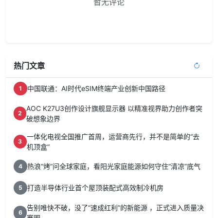
暂无评论
热门文章
中国联通：AI时代eSIM终端产业创新中国路径
1
AOC K27U3创作设计旗舰显示器 以精准视界助力创作者突
2
破想象边界
一体化电视全国推广首周，运营商先行，并不是简单的“去
3
机顶盒”
热浪“烤”问全球家庭，看阳光家庭能源如何守住“清凉”底气
4
打造半导体行业首个屋顶装配式高效制冷机房
5
告别唯快不破，没了“速成红利”的新能源 ，正式进入质量决
6
赛圈