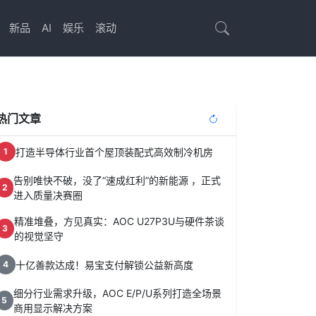
新品
AI
娱乐
滚动
热门文章
打造半导体行业首个屋顶装配式高效制冷机房
1
告别唯快不破，没了“速成红利”的新能源 ，正式
2
进入质量决赛圈
精准堆叠，方见真实：AOC U27P3U与硬件茶谈
3
的视觉坚守
十亿善款达成！易宝支付解锁公益新高度
4
细分行业需求升级，AOC E/P/U系列打造全场景
5
商用显示解决方案