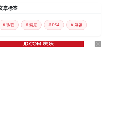
文章标签
# 微软
# 索尼
# PS4
# 兼容