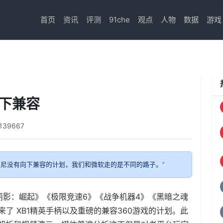
首页
资讯
评测
91che
观点
人物
数据
游戏
容
向下兼容
139667
心’，索尼没有向下兼容的计划，我们和微软走的是不同的路子。”
丽影：崛起》《极限竞速6》《战争机器4》《黑暗之魂
了 XB1精英手柄以及重磅的兼容360游戏的计划。此