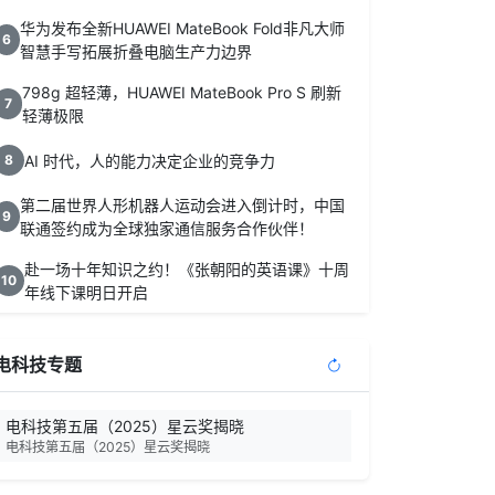
华为发布全新HUAWEI MateBook Fold非凡大师
6
智慧手写拓展折叠电脑生产力边界
798g 超轻薄，HUAWEI MateBook Pro S 刷新
7
轻薄极限
AI 时代，人的能力决定企业的竞争力
8
第二届世界人形机器人运动会进入倒计时，中国
9
联通签约成为全球独家通信服务合作伙伴！
赴一场十年知识之约！《张朝阳的英语课》十周
10
年线下课明日开启
电科技专题
电科技第五届（2025）星云奖揭晓
电科技第五届（2025）星云奖揭晓