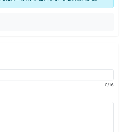
0
/16